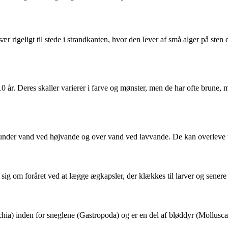
ær rigeligt til stede i strandkanten, hvor den lever af små alger på st
0 år. Deres skaller varierer i farve og mønster, men de har ofte brune, 
er under vand ved højvande og over vand ved lavvande. De kan overleve 
ig om foråret ved at lægge ægkapsler, der klækkes til larver og senere 
ia) inden for sneglene (Gastropoda) og er en del af bløddyr (Mollusca).