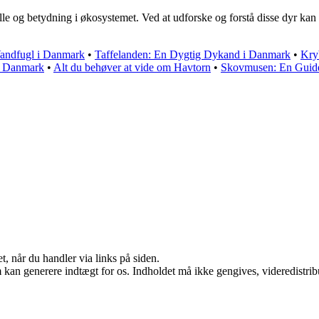
olle og betydning i økosystemet. Ved at udforske og forstå disse dyr ka
andfugl i Danmark
•
Taffelanden: En Dygtig Dykand i Danmark
•
Kry
t i Danmark
•
Alt du behøver at vide om Havtorn
•
Skovmusen: En Guide
t, når du handler via links på siden.
m kan generere indtægt for os. Indholdet må ikke gengives, videredistrib