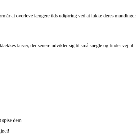
ormår at overleve længere tids udtørring ved at lukke deres mundinger
kkes larver, der senere udvikler sig til små snegle og finder vej til
t spise dem.
jøet!