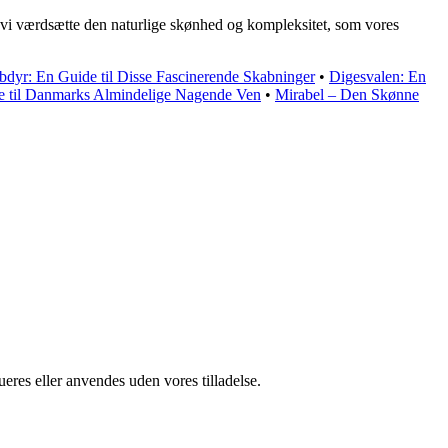
n vi værdsætte den naturlige skønhed og kompleksitet, som vores
bdyr: En Guide til Disse Fascinerende Skabninger
•
Digesvalen: En
 til Danmarks Almindelige Nagende Ven
•
Mirabel – Den Skønne
ueres eller anvendes uden vores tilladelse.