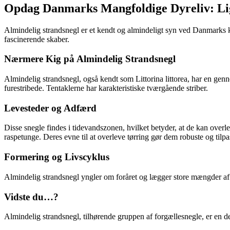
Opdag Danmarks Mangfoldige Dyreliv: Lig
Almindelig strandsnegl er et kendt og almindeligt syn ved Danmarks k
fascinerende skaber.
Nærmere Kig på Almindelig Strandsnegl
Almindelig strandsnegl, også kendt som Littorina littorea, har en genn
furestribede. Tentaklerne har karakteristiske tværgående striber.
Levesteder og Adfærd
Disse snegle findes i tidevandszonen, hvilket betyder, at de kan over
raspetunge. Deres evne til at overleve tørring gør dem robuste og til
Formering og Livscyklus
Almindelig strandsnegl yngler om foråret og lægger store mængder af 
Vidste du…?
Almindelig strandsnegl, tilhørende gruppen af forgællesnegle, er en del