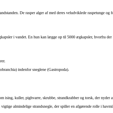
vandstanden. De rasper alger af med deres veludviklede raspetunge og f
psler i vandet. En hun kan lægge op til 5000 ægkapsler, hvorfra der klæ
rer.
sobranchia) indenfor sneglene (Gastropoda).
 ising, kuller, pighvarre, skrubbe, strandkrabber og torsk, der nyder a
vigtige almindelige strandsnegle, der spiller en afgørende rolle i havmil