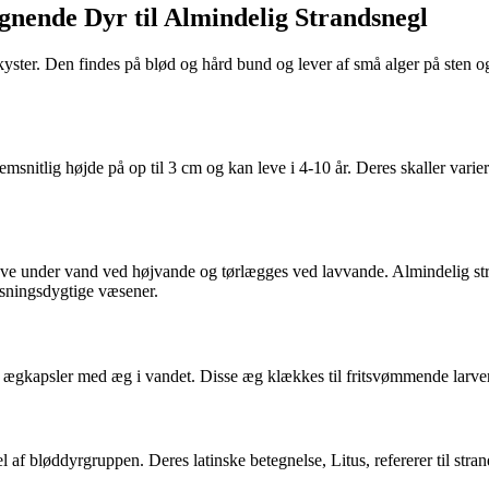
nende Dyr til Almindelig Strandsnegl
yster. Den findes på blød og hård bund og lever af små alger på sten 
emsnitlig højde på op til 3 cm og kan leve i 4-10 år. Deres skaller varie
leve under vand ved højvande og tørlægges ved lavvande. Almindelig str
pasningsdygtige væsener.
ægkapsler med æg i vandet. Disse æg klækkes til fritsvømmende larver, 
 af bløddyrgruppen. Deres latinske betegnelse, Litus, refererer til stran