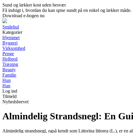
Sund og lækker kost uden besvær
Få indsigt i, hvordan du kan spise sundt på en enkel og lækker måde. E
Download e-bogen nu
Smilehul
Kategorier
Hjemmet
Byggeri
Virksomhed
Penge
Helbred
Træning
Beauty
Familie
Hun
Han
Log ind
Tilmeld
Nyhedsbrevet
Almindelig Strandsnegl: En Gui
Almindelig strandsnegl, også kendt som Littorina littorea (L.), er en 