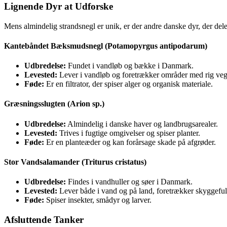
Lignende Dyr at Udforske
Mens almindelig strandsnegl er unik, er der andre danske dyr, der del
Kantebåndet Bæksmudsnegl (Potamopyrgus antipodarum)
Udbredelse:
Fundet i vandløb og bække i Danmark.
Levested:
Lever i vandløb og foretrækker områder med rig veg
Føde:
Er en filtrator, der spiser alger og organisk materiale.
Græsningsslugten (Arion sp.)
Udbredelse:
Almindelig i danske haver og landbrugsarealer.
Levested:
Trives i fugtige omgivelser og spiser planter.
Føde:
Er en planteæder og kan forårsage skade på afgrøder.
Stor Vandsalamander (Triturus cristatus)
Udbredelse:
Findes i vandhuller og søer i Danmark.
Levested:
Lever både i vand og på land, foretrækker skyggefu
Føde:
Spiser insekter, smådyr og larver.
Afsluttende Tanker