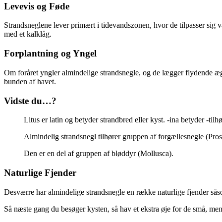
Levevis og Føde
Strandsneglene lever primært i tidevandszonen, hvor de tilpasser sig 
med et kalklåg.
Forplantning og Yngel
Om foråret yngler almindelige strandsnegle, og de lægger flydende ægka
bunden af havet.
Vidste du…?
Litus er latin og betyder strandbred eller kyst. -ina betyder -tilhø
Almindelig strandsnegl tilhører gruppen af forgællesnegle (Pro
Den er en del af gruppen af bløddyr (Mollusca).
Naturlige Fjender
Desværre har almindelige strandsnegle en række naturlige fjender såsom
Så næste gang du besøger kysten, så hav et ekstra øje for de små, men 