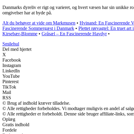
Danmarks dyreliv er rigt og varieret, og hvert væsen har sin unikke r
omgivelser har at byde på.
Alt du behøver at vide om Markmusen
•
Hvinand: En Fascinerende V
Fascinerende Sommergæst i Danmark
•
Plettet rørvagtel: En truet ar
Kirsebær-Blomme
•
Gråsæl – En Fascinerende Havdyr
•
Smilehul
Del med hjertet
X
Facebook
Instagram
LinkedIn
YouTube
Pinterest
TikTok
Mail
RSS
© Brug af indhold kræver tilladelse.
© Alle rettigheder forbeholdes. Vi modtager muligvis en andel af salge
© Alle rettigheder er forbeholdt. Denne side bruger affiliate-links, so
Oplæg
Gratis indhold
Fordele