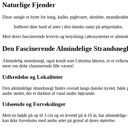
Naturlige Fjender
Disse snegle er bytte for ising, kuller, pighvarre, skrubbe, strandkrab
Indberet dine fund af arter i den danske natur på artsportalen.
Med deres fascinerende levevis og betydning i økosystemet er almindel
Den Fascinerende Almindelige Strandsneg
Almindelig strandsnegl, også kendt som Littorina littorea, er et velke
mere om dette charmerende lille væsen!
Udbredelse og Lokaliteter
Den almindelige strandsnegl findes overalt langs danske kyster, både
andre steder, der er dækket af vand under højvande.
Udseende og Forvekslinger
Med en højde på op til 3 cm og en levetid på 4-10 år, har almindelige 
kan ikke forveksles med andre arter på grund af deres størrelse.