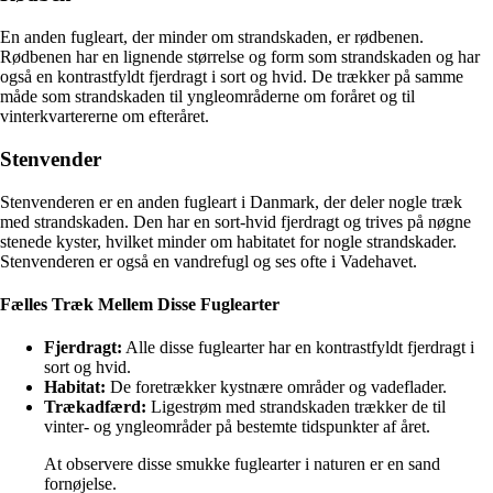
En anden fugleart, der minder om strandskaden, er rødbenen.
Rødbenen har en lignende størrelse og form som strandskaden og har
også en kontrastfyldt fjerdragt i sort og hvid. De trækker på samme
måde som strandskaden til yngleområderne om foråret og til
vinterkvartererne om efteråret.
Stenvender
Stenvenderen er en anden fugleart i Danmark, der deler nogle træk
med strandskaden. Den har en sort-hvid fjerdragt og trives på nøgne
stenede kyster, hvilket minder om habitatet for nogle strandskader.
Stenvenderen er også en vandrefugl og ses ofte i Vadehavet.
Fælles Træk Mellem Disse Fuglearter
Fjerdragt:
Alle disse fuglearter har en kontrastfyldt fjerdragt i
sort og hvid.
Habitat:
De foretrækker kystnære områder og vadeflader.
Trækadfærd:
Ligestrøm med strandskaden trækker de til
vinter- og yngleområder på bestemte tidspunkter af året.
At observere disse smukke fuglearter i naturen er en sand
fornøjelse.