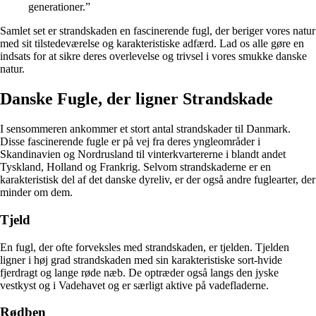
generationer.”
Samlet set er strandskaden en fascinerende fugl, der beriger vores natur
med sit tilstedeværelse og karakteristiske adfærd. Lad os alle gøre en
indsats for at sikre deres overlevelse og trivsel i vores smukke danske
natur.
Danske Fugle, der ligner Strandskade
I sensommeren ankommer et stort antal strandskader til Danmark.
Disse fascinerende fugle er på vej fra deres yngleområder i
Skandinavien og Nordrusland til vinterkvartererne i blandt andet
Tyskland, Holland og Frankrig. Selvom strandskaderne er en
karakteristisk del af det danske dyreliv, er der også andre fuglearter, der
minder om dem.
Tjeld
En fugl, der ofte forveksles med strandskaden, er tjelden. Tjelden
ligner i høj grad strandskaden med sin karakteristiske sort-hvide
fjerdragt og lange røde næb. De optræder også langs den jyske
vestkyst og i Vadehavet og er særligt aktive på vadefladerne.
Rødben