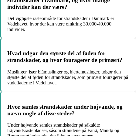
strandskader i Danmark, og hvor mange
individer kan der være?
Det vigtigste rasteområde for strandskader i Danmark er
Vadehavet, hvor der kan være omkring 30.000-40.000
individer.
Hvad udgør den største del af føden for
strandskader, og hvor fouragerer de primært?
Muslinger, især blåmuslinger og hjertemuslinger, udgør den
største del af føden for strandskader, som primært fouragerer på
vadefladerne i Vadehavet.
Hvor samles strandskader under højvande, og
nævn nogle af disse steder?
Under højvande samles strandskader på såkaldte
højvandsrastepladser, såsom strandene på Fanø, Mandø og
Rømø samt højsande, der ikke oversvømmes.