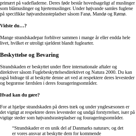
primært på vadefladerne. Deres føde består hovedsageligt af muslinger
som blåmuslinger og hjertemuslinger. Under højvande samles fuglene
på specifikke højvandsrastepladser såsom Fanø, Mandø og Rømø.
Vidste du…?
Mange strandskadepar forbliver sammen i mange år eller endda hele
livet, hvilket er utroligt sjældent blandt fuglearter.
Beskyttelse og Bevaring
Strandskaden er beskyttet under flere internationale aftaler og
direktiver såsom Fuglebeskyttelsesdirektivet og Natura 2000. Du kan
også bidrage til at beskytte denne art ved at respektere deres levesteder
og begrænse færdslen i deres fourageringsområder.
Hvad kan du gøre?
For at hjælpe strandskaden på deres træk og under ynglesæsonen er
det vigtigt at respektere deres levesteder og undgå forstyrrelser, især på
vigtige steder som højvandsrastepladser og fourageringsområder.
“Strandskader er en unik del af Danmarks naturarv, og det
er vores ansvar at beskytte dem for kommende