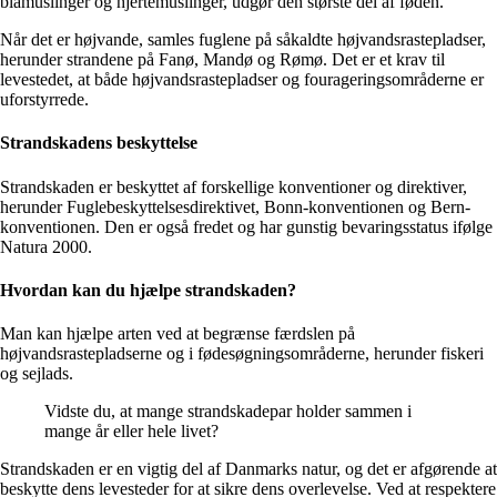
blåmuslinger og hjertemuslinger, udgør den største del af føden.
Når det er højvande, samles fuglene på såkaldte højvandsrastepladser,
herunder strandene på Fanø, Mandø og Rømø. Det er et krav til
levestedet, at både højvandsrastepladser og fourageringsområderne er
uforstyrrede.
Strandskadens beskyttelse
Strandskaden er beskyttet af forskellige konventioner og direktiver,
herunder Fuglebeskyttelsesdirektivet, Bonn-konventionen og Bern-
konventionen. Den er også fredet og har gunstig bevaringsstatus ifølge
Natura 2000.
Hvordan kan du hjælpe strandskaden?
Man kan hjælpe arten ved at begrænse færdslen på
højvandsrastepladserne og i fødesøgningsområderne, herunder fiskeri
og sejlads.
Vidste du, at mange strandskadepar holder sammen i
mange år eller hele livet?
Strandskaden er en vigtig del af Danmarks natur, og det er afgørende at
beskytte dens levesteder for at sikre dens overlevelse. Ved at respektere