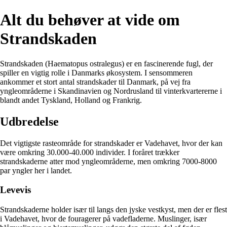
Alt du behøver at vide om
Strandskaden
Strandskaden (Haematopus ostralegus) er en fascinerende fugl, der
spiller en vigtig rolle i Danmarks økosystem. I sensommeren
ankommer et stort antal strandskader til Danmark, på vej fra
yngleområderne i Skandinavien og Nordrusland til vinterkvartererne i
blandt andet Tyskland, Holland og Frankrig.
Udbredelse
Det vigtigste rasteområde for strandskader er Vadehavet, hvor der kan
være omkring 30.000-40.000 individer. I foråret trækker
strandskaderne atter mod yngleområderne, men omkring 7000-8000
par yngler her i landet.
Levevis
Strandskaderne holder især til langs den jyske vestkyst, men der er flest
i Vadehavet, hvor de fouragerer på vadefladerne. Muslinger, især