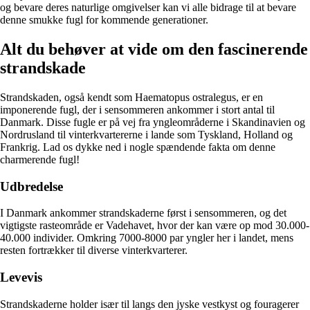
og bevare deres naturlige omgivelser kan vi alle bidrage til at bevare
denne smukke fugl for kommende generationer.
Alt du behøver at vide om den fascinerende
strandskade
Strandskaden, også kendt som Haematopus ostralegus, er en
imponerende fugl, der i sensommeren ankommer i stort antal til
Danmark. Disse fugle er på vej fra yngleområderne i Skandinavien og
Nordrusland til vinterkvartererne i lande som Tyskland, Holland og
Frankrig. Lad os dykke ned i nogle spændende fakta om denne
charmerende fugl!
Udbredelse
I Danmark ankommer strandskaderne først i sensommeren, og det
vigtigste rasteområde er Vadehavet, hvor der kan være op mod 30.000-
40.000 individer. Omkring 7000-8000 par yngler her i landet, mens
resten fortrækker til diverse vinterkvarterer.
Levevis
Strandskaderne holder især til langs den jyske vestkyst og fouragerer