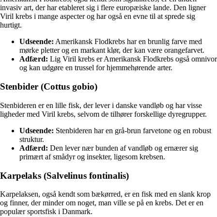
invasiv art, der har etableret sig i flere europæiske lande. Den ligner
Viril krebs i mange aspecter og har også en evne til at sprede sig
hurtigt.
Udseende:
Amerikansk Flodkrebs har en brunlig farve med
mørke pletter og en markant klør, der kan være orangefarvet.
Adfærd:
Lig Viril krebs er Amerikansk Flodkrebs også omnivor
og kan udgøre en trussel for hjemmehørende arter.
Stenbider (Cottus gobio)
Stenbideren er en lille fisk, der lever i danske vandløb og har visse
ligheder med Viril krebs, selvom de tilhører forskellige dyregrupper.
Udseende:
Stenbideren har en grå-brun farvetone og en robust
struktur.
Adfærd:
Den lever nær bunden af vandløb og ernærer sig
primært af smådyr og insekter, ligesom krebsen.
Karpelaks (Salvelinus fontinalis)
Karpelaksen, også kendt som bækørred, er en fisk med en slank krop
og finner, der minder om noget, man ville se på en krebs. Det er en
populær sportsfisk i Danmark.