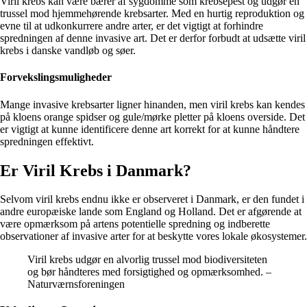
Viril krebs kan være bærer af sygdomme som krebsepest og udgør en
trussel mod hjemmehørende krebsarter. Med en hurtig reproduktion og
evne til at udkonkurrere andre arter, er det vigtigt at forhindre
spredningen af denne invasive art. Det er derfor forbudt at udsætte viril
krebs i danske vandløb og søer.
Forvekslingsmuligheder
Mange invasive krebsarter ligner hinanden, men viril krebs kan kendes
på kloens orange spidser og gule/mørke pletter på kloens overside. Det
er vigtigt at kunne identificere denne art korrekt for at kunne håndtere
spredningen effektivt.
Er Viril Krebs i Danmark?
Selvom viril krebs endnu ikke er observeret i Danmark, er den fundet i
andre europæiske lande som England og Holland. Det er afgørende at
være opmærksom på artens potentielle spredning og indberette
observationer af invasive arter for at beskytte vores lokale økosystemer.
Viril krebs udgør en alvorlig trussel mod biodiversiteten
og bør håndteres med forsigtighed og opmærksomhed. –
Naturværnsforeningen