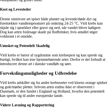
Kost og Levesteder
Denne omnivore art spiser både planter og levende/døde dyr og
foretrækker vandtemperaturer på omkring 24-25 °C. Viril krebs kan
skjule sig i sprækker eller grave sig ned, når vandet bliver køligere.
Dog kan arten forårsage skade på flodbrinker, hvis antallet stiger
voldsomt i et område.
Uønsket og Potentielt Skadelig
Viril krebs er bærer af sygdomme som krebsepest og kan sprede sig
hurtigt, hvilket kan true hjemmehørende arter. Derfor er det forbudt at
introducere denne art i danske vandløb og søer.
Forvekslingsmuligheder og Udbredelse
Viril krebs adskiller sig fra andre krebsearter ved kloens orange spidser
og gule/mørke pletter. Selvom arten endnu ikke er observeret i
Danmark, er den fundet i England og Holland, hvorfra den potentielt
kan sprede sig til andre europæiske lande.
Videre Læsning og Rapportering