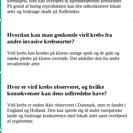
krebsepest, som kan overføres til hjemmehørende krebsearter.
På grund af hurtig reproduktion kan den udkonkurrere lokale
arter og forårsage skade på flodbrinker.
Hvordan kan man genkende viril krebs fra
andre invasive krebsearter?
Viril krebs kan kendes på kloens orange spids og de gule og
mørke pletter på kloens overside. Det adskiller den fra andre
invaderende arter.
Hvor er viril krebs observeret, og hvilke
konsekvenser kan dens udbredelse have?
Viril krebs er endnu ikke observeret i Danmark, men er fundet i
England og Holland. Den kan sprede sig til andre europæiske
lande og forårsage konkurrence med lokale arter samt overførsel
af sygdomme.