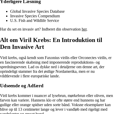
Yderligere Læsning
Global Invasive Species Database
Invasive Species Compendium
U.S. Fish and Wildlife Service
Har du set en invasiv art? Indberet din observation
her
.
Alt om Viril Krebs: En Introduktion til
Den Invasive Art
Viril krebs, også kendt som Faxonius virilis eller Orconectes virilis, er
en fascinerende skabning med imponerende reproduktions- og
spredningsevner. Lad os dykke ned i detaljerne om denne art, der
oprindeligt stammer fra det østlige Nordamerika, men er nu
vildtlevende i flere europæiske lande.
Udseende og Adfærd
Viril krebs kommer i nuancer af lysebrun, mørkebrun eller oliven, men
farven kan variere. Hannens klo er ofte større end hunnens og har
gullige eller orange spidser uden sorte bånd. Voksne eksemplarer kan
blive op til 13 centimeter lange og lever i vandløb med rigeligt med
vandplanter og gruset bund.