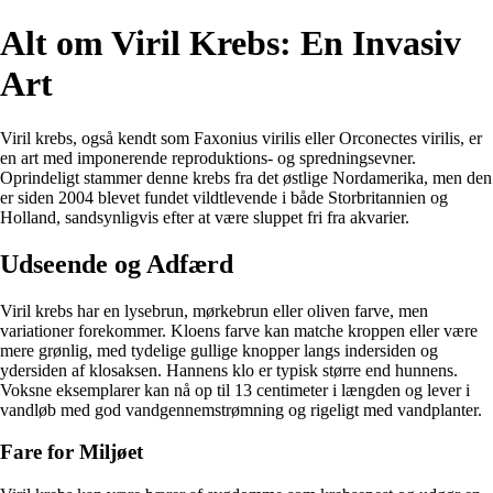
Alt om Viril Krebs: En Invasiv
Art
Viril krebs, også kendt som Faxonius virilis eller Orconectes virilis, er
en art med imponerende reproduktions- og spredningsevner.
Oprindeligt stammer denne krebs fra det østlige Nordamerika, men den
er siden 2004 blevet fundet vildtlevende i både Storbritannien og
Holland, sandsynligvis efter at være sluppet fri fra akvarier.
Udseende og Adfærd
Viril krebs har en lysebrun, mørkebrun eller oliven farve, men
variationer forekommer. Kloens farve kan matche kroppen eller være
mere grønlig, med tydelige gullige knopper langs indersiden og
ydersiden af klosaksen. Hannens klo er typisk større end hunnens.
Voksne eksemplarer kan nå op til 13 centimeter i længden og lever i
vandløb med god vandgennemstrømning og rigeligt med vandplanter.
Fare for Miljøet