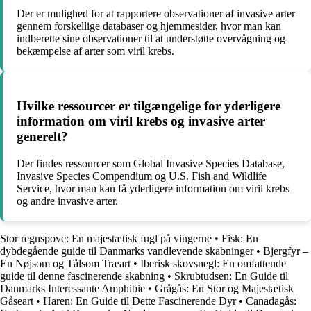
Der er mulighed for at rapportere observationer af invasive arter
gennem forskellige databaser og hjemmesider, hvor man kan
indberette sine observationer til at understøtte overvågning og
bekæmpelse af arter som viril krebs.
Hvilke ressourcer er tilgængelige for yderligere
information om viril krebs og invasive arter
generelt?
Der findes ressourcer som Global Invasive Species Database,
Invasive Species Compendium og U.S. Fish and Wildlife
Service, hvor man kan få yderligere information om viril krebs
og andre invasive arter.
Stor regnspove: En majestætisk fugl på vingerne
•
Fisk: En
dybdegående guide til Danmarks vandlevende skabninger
•
Bjergfyr –
En Nøjsom og Tålsom Træart
•
Iberisk skovsnegl: En omfattende
guide til denne fascinerende skabning
•
Skrubtudsen: En Guide til
Danmarks Interessante Amphibie
•
Grågås: En Stor og Majestætisk
Gåseart
•
Haren: En Guide til Dette Fascinerende Dyr
•
Canadagås: