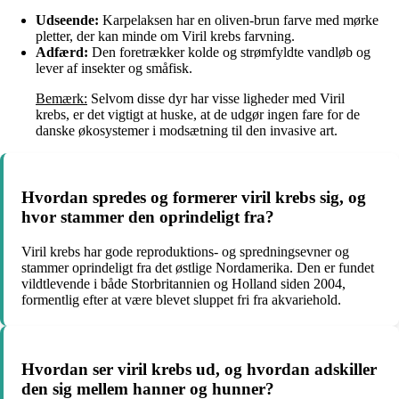
Udseende:
Karpelaksen har en oliven-brun farve med mørke
pletter, der kan minde om Viril krebs farvning.
Adfærd:
Den foretrækker kolde og strømfyldte vandløb og
lever af insekter og småfisk.
Bemærk:
Selvom disse dyr har visse ligheder med Viril
krebs, er det vigtigt at huske, at de udgør ingen fare for de
danske økosystemer i modsætning til den invasive art.
Hvordan spredes og formerer viril krebs sig, og
hvor stammer den oprindeligt fra?
Viril krebs har gode reproduktions- og spredningsevner og
stammer oprindeligt fra det østlige Nordamerika. Den er fundet
vildtlevende i både Storbritannien og Holland siden 2004,
formentlig efter at være blevet sluppet fri fra akvariehold.
Hvordan ser viril krebs ud, og hvordan adskiller
den sig mellem hanner og hunner?