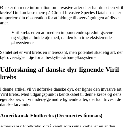
Ønsker du mere information om invasive arter eller har du set en viril
krebs? Du kan læse mere på Global Invasive Species Database eller
rapportere din observation for at bidrage til overvågningen af disse
arter.
Viril krebs er en art med en imponerende spredningsevne
og vigtigt at holde øje med, da den kan true eksisterende
økosystemer.
Samlet set er viril krebs en interessant, men potentiel skadelig art, der
bør overvåges nøje for at beskytte sårbare økosystemer.
Udforskning af danske dyr lignende Viril
krebs
I denne artikel vil vi udforske danske dyr, der ligner den invasive art
Viril krebs. Med udgangspunkt i kendskabet til denne krebs og dens
egenskaber, vil vi undersøge andre lignende arter, der kan trives i de
danske farvande.
Amerikansk Flodkrebs (Orconectes limosus)
Amerikansk Flodkrebs, også kendt som signalkrebs, er en anden