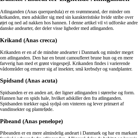
Atlinganden (Anas querquedula) er en svømmeand, der minder om
krikanden, men adskiller sig med sin karakteristiske hvide stribe over
øjet og ned ad nakken hos hannen. I denne artikel vil vi udforske andre
danske andearter, der deler visse ligheder med atlinganden.
Krikand (Anas crecca)
Krikanden er en af de mindste andearter i Danmark og minder meget
om atlinganden. Den har en brunt camoufleret brune hun og en mere
farverig han med et grønt vingespejl. Krikanden findes i varierende
vådområder og ernærer sig af insekter, små krebsdyr og vandplanter.
Spidsand (Anas acuta)
Spidsanden er en anden art, der ligner atlinganden i størrelse og form.
Hannen har en spids hale, hvilket adskiller den fra atlinganden.
Spidsanden trækker også sydpå om vinteren og lever primært af
vandinsekter og planteføde.
Pibeand (Anas penelope)
Pibeanden er en mere almindelig andeart i Danmark og har en markant