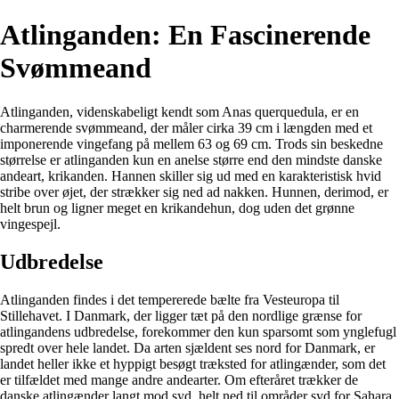
Atlinganden: En Fascinerende
Svømmeand
Atlinganden, videnskabeligt kendt som Anas querquedula, er en
charmerende svømmeand, der måler cirka 39 cm i længden med et
imponerende vingefang på mellem 63 og 69 cm. Trods sin beskedne
størrelse er atlinganden kun en anelse større end den mindste danske
andeart, krikanden. Hannen skiller sig ud med en karakteristisk hvid
stribe over øjet, der strækker sig ned ad nakken. Hunnen, derimod, er
helt brun og ligner meget en krikandehun, dog uden det grønne
vingespejl.
Udbredelse
Atlinganden findes i det tempererede bælte fra Vesteuropa til
Stillehavet. I Danmark, der ligger tæt på den nordlige grænse for
atlingandens udbredelse, forekommer den kun sparsomt som ynglefugl
spredt over hele landet. Da arten sjældent ses nord for Danmark, er
landet heller ikke et hyppigt besøgt træksted for atlingænder, som det
er tilfældet med mange andre andearter. Om efteråret trækker de
danske atlingænder langt mod syd, helt ned til områder syd for Sahara.