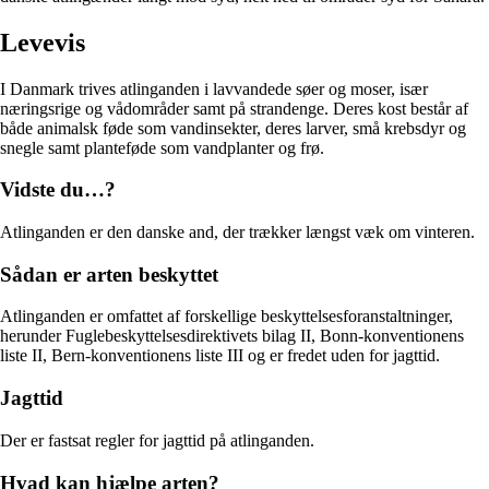
Levevis
I Danmark trives atlinganden i lavvandede søer og moser, især
næringsrige og vådområder samt på strandenge. Deres kost består af
både animalsk føde som vandinsekter, deres larver, små krebsdyr og
snegle samt planteføde som vandplanter og frø.
Vidste du…?
Atlinganden er den danske and, der trækker længst væk om vinteren.
Sådan er arten beskyttet
Atlinganden er omfattet af forskellige beskyttelsesforanstaltninger,
herunder Fuglebeskyttelsesdirektivets bilag II, Bonn-konventionens
liste II, Bern-konventionens liste III og er fredet uden for jagttid.
Jagttid
Der er fastsat regler for jagttid på atlinganden.
Hvad kan hjælpe arten?