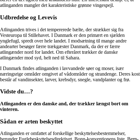
atlinganden mangler det karakteristiske grønne vingespejl.
Udbredelse og Levevis
Atlinganden trives i det tempererede bælte, der strækker sig fra
Vesteuropa til Stillehavet. I Danmark er den primært en sjælden
ynglefugl, spredt over hele landet. I modsætning til mange andre
andearter besøger færre trækgæster Danmark, da der er færre
atlingænder nord for landet. Om efteråret trækker de danske
atlingænder mod syd, helt ned til Sahara.
I Danmark findes atlinganden i lavvandede søer og moser, især
næringsrige områder omgivet af vådområder og strandenge. Deres kost
består af vandinsekter, larver, krebsdyr, snegle, vandplanter og frø.
Vidste du…?
Atlinganden er den danske and, der trækker længst bort om
vinteren.
Sådan er arten beskyttet
Atlinganden er omfattet af forskellige beskyttelsesbestemmelser,
herunder Fuglebeskyttelsesdirektivet, Bonn-konventionens liste, Bern-