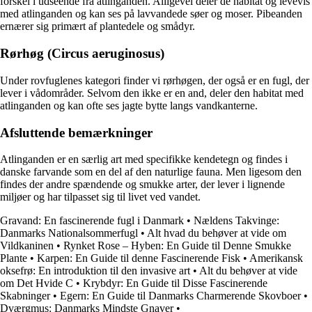
forskel i udseende fra atlinganden. Alligevel deler de habitat og levevis
med atlinganden og kan ses på lavvandede søer og moser. Pibeanden
ernærer sig primært af plantedele og smådyr.
Rørhøg (Circus aeruginosus)
Under rovfuglenes kategori finder vi rørhøgen, der også er en fugl, der
lever i vådområder. Selvom den ikke er en and, deler den habitat med
atlinganden og kan ofte ses jagte bytte langs vandkanterne.
Afsluttende bemærkninger
Atlinganden er en særlig art med specifikke kendetegn og findes i
danske farvande som en del af den naturlige fauna. Men ligesom den
findes der andre spændende og smukke arter, der lever i lignende
miljøer og har tilpasset sig til livet ved vandet.
Gravand: En fascinerende fugl i Danmark
•
Nældens Takvinge:
Danmarks Nationalsommerfugl
•
Alt hvad du behøver at vide om
Vildkaninen
•
Rynket Rose – Hyben: En Guide til Denne Smukke
Plante
•
Karpen: En Guide til denne Fascinerende Fisk
•
Amerikansk
oksefrø: En introduktion til den invasive art
•
Alt du behøver at vide
om Det Hvide C
•
Krybdyr: En Guide til Disse Fascinerende
Skabninger
•
Egern: En Guide til Danmarks Charmerende Skovboer
•
Dværgmus: Danmarks Mindste Gnaver
•