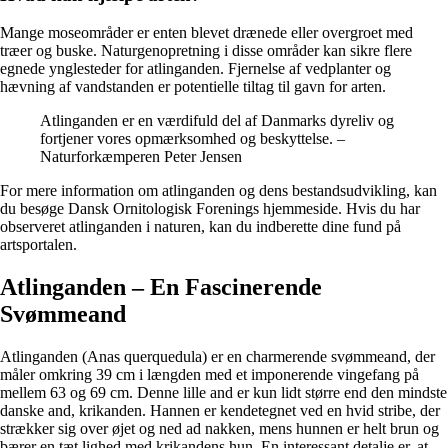
Mange moseområder er enten blevet drænede eller overgroet med
træer og buske. Naturgenopretning i disse områder kan sikre flere
egnede ynglesteder for atlinganden. Fjernelse af vedplanter og
hævning af vandstanden er potentielle tiltag til gavn for arten.
Atlinganden er en værdifuld del af Danmarks dyreliv og
fortjener vores opmærksomhed og beskyttelse. –
Naturforkæmperen Peter Jensen
For mere information om atlinganden og dens bestandsudvikling, kan
du besøge Dansk Ornitologisk Forenings hjemmeside. Hvis du har
observeret atlinganden i naturen, kan du indberette dine fund på
artsportalen.
Atlinganden – En Fascinerende
Svømmeand
Atlinganden (Anas querquedula) er en charmerende svømmeand, der
måler omkring 39 cm i længden med et imponerende vingefang på
mellem 63 og 69 cm. Denne lille and er kun lidt større end den mindste
danske and, krikanden. Hannen er kendetegnet ved en hvid stribe, der
strækker sig over øjet og ned ad nakken, mens hunnen er helt brun og
bærer en tæt lighed med krikandens hun. En interessant detalje er, at