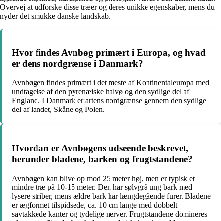
Overvej at udforske disse træer og deres unikke egenskaber, mens du
nyder det smukke danske landskab.
Hvor findes Avnbøg primært i Europa, og hvad
er dens nordgrænse i Danmark?
Avnbøgen findes primært i det meste af Kontinentaleuropa med
undtagelse af den pyrenæiske halvø og den sydlige del af
England. I Danmark er artens nordgrænse gennem den sydlige
del af landet, Skåne og Polen.
Hvordan er Avnbøgens udseende beskrevet,
herunder bladene, barken og frugtstandene?
Avnbøgen kan blive op mod 25 meter høj, men er typisk et
mindre træ på 10-15 meter. Den har sølvgrå ung bark med
lysere striber, mens ældre bark har længdegående furer. Bladene
er ægformet tilspidsede, ca. 10 cm lange med dobbelt
savtakkede kanter og tydelige nerver. Frugtstandene domineres