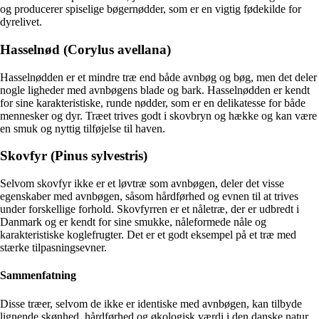
og producerer spiselige bøgernødder, som er en vigtig fødekilde for
dyrelivet.
Hasselnød (Corylus avellana)
Hasselnødden er et mindre træ end både avnbøg og bøg, men det deler
nogle ligheder med avnbøgens blade og bark. Hasselnødden er kendt
for sine karakteristiske, runde nødder, som er en delikatesse for både
mennesker og dyr. Træet trives godt i skovbryn og hække og kan være
en smuk og nyttig tilføjelse til haven.
Skovfyr (Pinus sylvestris)
Selvom skovfyr ikke er et løvtræ som avnbøgen, deler det visse
egenskaber med avnbøgen, såsom hårdførhed og evnen til at trives
under forskellige forhold. Skovfyrren er et nåletræ, der er udbredt i
Danmark og er kendt for sine smukke, nåleformede nåle og
karakteristiske koglefrugter. Det er et godt eksempel på et træ med
stærke tilpasningsevner.
Sammenfatning
Disse træer, selvom de ikke er identiske med avnbøgen, kan tilbyde
lignende skønhed, hårdførhed og økologisk værdi i den danske natur.