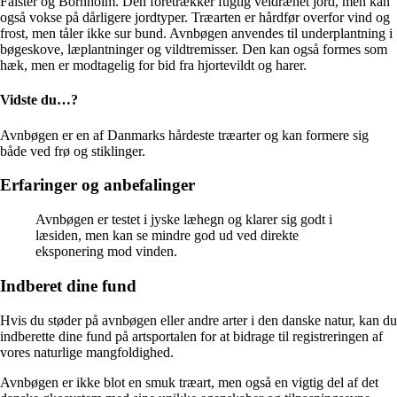
Falster og Bornholm. Den foretrækker fugtig veldrænet jord, men kan
også vokse på dårligere jordtyper. Træarten er hårdfør overfor vind og
frost, men tåler ikke sur bund. Avnbøgen anvendes til underplantning i
bøgeskove, læplantninger og vildtremisser. Den kan også formes som
hæk, men er modtagelig for bid fra hjortevildt og harer.
Vidste du…?
Avnbøgen er en af Danmarks hårdeste træarter og kan formere sig
både ved frø og stiklinger.
Erfaringer og anbefalinger
Avnbøgen er testet i jyske læhegn og klarer sig godt i
læsiden, men kan se mindre god ud ved direkte
eksponering mod vinden.
Indberet dine fund
Hvis du støder på avnbøgen eller andre arter i den danske natur, kan du
indberette dine fund på artsportalen for at bidrage til registreringen af
vores naturlige mangfoldighed.
Avnbøgen er ikke blot en smuk træart, men også en vigtig del af det