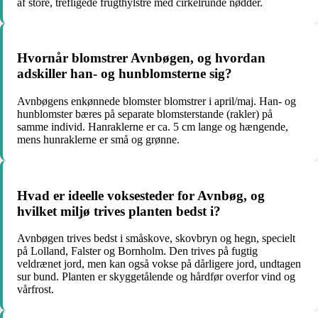
af store, trefligede frugthylstre med cirkelrunde nødder.
Hvornår blomstrer Avnbøgen, og hvordan
adskiller han- og hunblomsterne sig?
Avnbøgens enkønnede blomster blomstrer i april/maj. Han- og
hunblomster bæres på separate blomsterstande (rakler) på
samme individ. Hanraklerne er ca. 5 cm lange og hængende,
mens hunraklerne er små og grønne.
Hvad er ideelle voksesteder for Avnbøg, og
hvilket miljø trives planten bedst i?
Avnbøgen trives bedst i småskove, skovbryn og hegn, specielt
på Lolland, Falster og Bornholm. Den trives på fugtig
veldrænet jord, men kan også vokse på dårligere jord, undtagen
sur bund. Planten er skyggetålende og hårdfør overfor vind og
vårfrost.