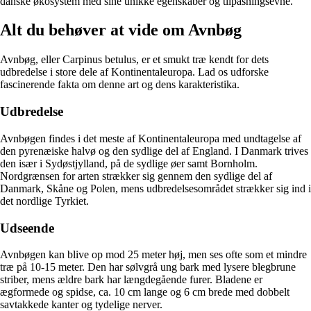
danske økosystem med sine unikke egenskaber og tilpasningsevne.
Alt du behøver at vide om Avnbøg
Avnbøg, eller Carpinus betulus, er et smukt træ kendt for dets
udbredelse i store dele af Kontinentaleuropa. Lad os udforske
fascinerende fakta om denne art og dens karakteristika.
Udbredelse
Avnbøgen findes i det meste af Kontinentaleuropa med undtagelse af
den pyrenæiske halvø og den sydlige del af England. I Danmark trives
den især i Sydøstjylland, på de sydlige øer samt Bornholm.
Nordgrænsen for arten strækker sig gennem den sydlige del af
Danmark, Skåne og Polen, mens udbredelsesområdet strækker sig ind i
det nordlige Tyrkiet.
Udseende
Avnbøgen kan blive op mod 25 meter høj, men ses ofte som et mindre
træ på 10-15 meter. Den har sølvgrå ung bark med lysere blegbrune
striber, mens ældre bark har længdegående furer. Bladene er
ægformede og spidse, ca. 10 cm lange og 6 cm brede med dobbelt
savtakkede kanter og tydelige nerver.