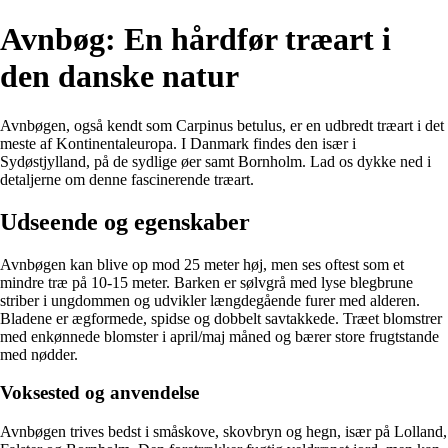
Avnbøg: En hårdfør træart i
den danske natur
Avnbøgen, også kendt som Carpinus betulus, er en udbredt træart i det
meste af Kontinentaleuropa. I Danmark findes den især i
Sydøstjylland, på de sydlige øer samt Bornholm. Lad os dykke ned i
detaljerne om denne fascinerende træart.
Udseende og egenskaber
Avnbøgen kan blive op mod 25 meter høj, men ses oftest som et
mindre træ på 10-15 meter. Barken er sølvgrå med lyse blegbrune
striber i ungdommen og udvikler længdegående furer med alderen.
Bladene er ægformede, spidse og dobbelt savtakkede. Træet blomstrer
med enkønnede blomster i april/maj måned og bærer store frugtstande
med nødder.
Voksested og anvendelse
Avnbøgen trives bedst i småskove, skovbryn og hegn, især på Lolland,