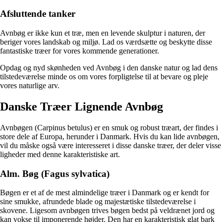
Afsluttende tanker
Avnbøg er ikke kun et træ, men en levende skulptur i naturen, der
beriger vores landskab og miljø. Lad os værdsætte og beskytte disse
fantastiske træer for vores kommende generationer.
Opdag og nyd skønheden ved Avnbøg i den danske natur og lad dens
tilstedeværelse minde os om vores forpligtelse til at bevare og pleje
vores naturlige arv.
Danske Træer Lignende Avnbøg
Avnbøgen (Carpinus betulus) er en smuk og robust træart, der findes i
store dele af Europa, herunder i Danmark. Hvis du kan lide avnbøgen,
vil du måske også være interesseret i disse danske træer, der deler visse
ligheder med denne karakteristiske art.
Alm. Bøg (Fagus sylvatica)
Bøgen er et af de mest almindelige træer i Danmark og er kendt for
sine smukke, afrundede blade og majestætiske tilstedeværelse i
skovene. Ligesom avnbøgen trives bøgen bedst på veldrænet jord og
kan vokse til imponerende højder. Den har en karakteristisk glat bark