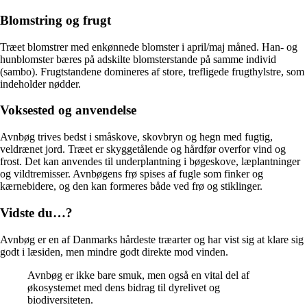
Blomstring og frugt
Træet blomstrer med enkønnede blomster i april/maj måned. Han- og
hunblomster bæres på adskilte blomsterstande på samme individ
(sambo). Frugtstandene domineres af store, trefligede frugthylstre, som
indeholder nødder.
Voksested og anvendelse
Avnbøg trives bedst i småskove, skovbryn og hegn med fugtig,
veldrænet jord. Træet er skyggetålende og hårdfør overfor vind og
frost. Det kan anvendes til underplantning i bøgeskove, læplantninger
og vildtremisser. Avnbøgens frø spises af fugle som finker og
kærnebidere, og den kan formeres både ved frø og stiklinger.
Vidste du…?
Avnbøg er en af Danmarks hårdeste træarter og har vist sig at klare sig
godt i læsiden, men mindre godt direkte mod vinden.
Avnbøg er ikke bare smuk, men også en vital del af
økosystemet med dens bidrag til dyrelivet og
biodiversiteten.