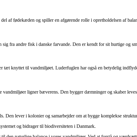
l del af fødekæden og spiller en afgørende rolle i opretholdelsen af bala
n sig fra andre fisk i danske farvande. Den er kendt for sit hurtige og
er tæt knyttet til vandmiljøet. Luderfuglen har også en betydelig indfly
rme vandmiljøer ligner bæverens. Den bygger dæmninger og skaber levest
pels. Den lever i kolonier og samarbejder om at bygge komplekse struktur
ystemet og bidrager til biodiversiteten i Danmark.
il den naturlige balance i vores vandmiljøer. Ved at forstå og værdsætte 