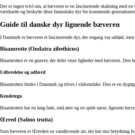
Der er ingen tvivl om, at bæveren er en fascinerende skabning med en vi
værdsætte og beskytte disse fantastiske dyr for kommende generationer
Guide til danske dyr lignende bæveren
I Danmark er bæveren et fascinerende dyr, der engang var uddød, men 
Bisamrotte (Ondatra zibethicus)
Bisamrotten er en gnaver, der deler visse ligheder med bæveren. Den lev
Udbredelse og adfærd
Bisamrotten findes i Danmark og trives i vådområder. Den er en dygtig 
Kendetegn
Bisamrotten har en lang hale, små ører og en spids næse, ligesom bæv
Œrred (Salmo trutta)
Som bæveren er Œrreden en vandlevende art, der har stor betydning for