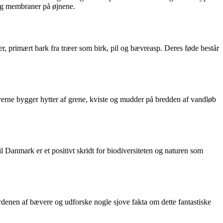
d og membraner på øjnene.
er, primært bark fra træer som birk, pil og bævreasp. Deres føde består
verne bygger hytter af grene, kviste og mudder på bredden af vandløb
il Danmark er et positivt skridt for biodiversiteten og naturen som
rdenen af bævere og udforske nogle sjove fakta om dette fantastiske