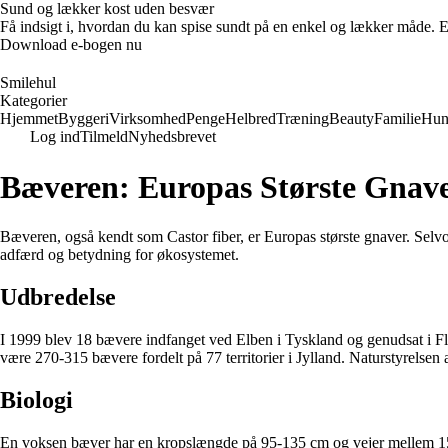
Sund og lækker kost uden besvær
Få indsigt i, hvordan du kan spise sundt på en enkel og lækker måde. E-
Download e-bogen nu
Smilehul
Kategorier
Hjemmet
Byggeri
Virksomhed
Penge
Helbred
Træning
Beauty
Familie
Hu
Log ind
Tilmeld
Nyhedsbrevet
Bæveren: Europas Største Gnav
Bæveren, også kendt som Castor fiber, er Europas største gnaver. Selv
adfærd og betydning for økosystemet.
Udbredelse
I 1999 blev 18 bævere indfanget ved Elben i Tyskland og genudsat i Fl
være 270-315 bævere fordelt på 77 territorier i Jylland. Naturstyrelsen 
Biologi
En voksen bæver har en kropslængde på 95-135 cm og vejer mellem 15 o