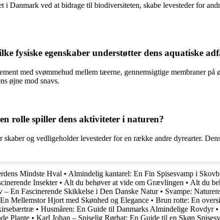
øet i Danmark ved at bidrage til biodiversiteten, skabe levesteder for
vilke fysiske egenskaber understøtter dens aquatiske a
ette element med svømmehud mellem tæerne, gennemsigtige membraner på 
ens øjne mod snavs.
 rolle spiller dens aktiviteter i naturen?
er skaber og vedligeholder levesteder for en række andre dyrearter. Den
erdens Mindste Hval
•
Almindelig kantarel: En Fin Spisesvamp i Skov
cinerende Insekter
•
Alt du behøver at vide om Grævlingen
•
Alt du be
 – En Fascinerende Skikkelse i Den Danske Natur
•
Svampe: Naturen
 En Mellemstor Hjort med Skønhed og Elegance
•
Brun rotte: En over
kirsebærtræ
•
Husmåren: En Guide til Danmarks Almindelige Rovdyr
de Plante
•
Karl Johan – Spiselig Rørhat: En Guide til en Skøn Spise