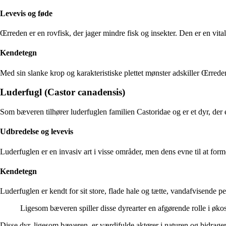
Levevis og føde
Œrreden er en rovfisk, der jager mindre fisk og insekter. Den er en vita
Kendetegn
Med sin slanke krop og karakteristiske plettet mønster adskiller Œrrede
Luderfugl (Castor canadensis)
Som bæveren tilhører luderfuglen familien Castoridae og er et dyr, der 
Udbredelse og levevis
Luderfuglen er en invasiv art i visse områder, men dens evne til at fo
Kendetegn
Luderfuglen er kendt for sit store, flade hale og tætte, vandafvisende 
Ligesom bæveren spiller disse dyrearter en afgørende rolle i økos
Disse dyr, ligesom bæveren, er værdifulde aktører i naturen og bidrager t