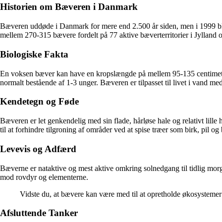
Historien om Bæveren i Danmark
Bæveren uddøde i Danmark for mere end 2.500 år siden, men i 1999 blev 
mellem 270-315 bævere fordelt på 77 aktive bæverterritorier i Jylland
Biologiske Fakta
En voksen bæver kan have en kropslængde på mellem 95-135 centimeter 
normalt bestående af 1-3 unger. Bæveren er tilpasset til livet i vand
Kendetegn og Føde
Bæveren er let genkendelig med sin flade, hårløse hale og relativt lille
til at forhindre tilgroning af områder ved at spise træer som birk, pil o
Levevis og Adfærd
Bæverne er nataktive og mest aktive omkring solnedgang til tidlig morg
mod rovdyr og elementerne.
Vidste du, at bævere kan være med til at opretholde økosystemer
Afsluttende Tanker