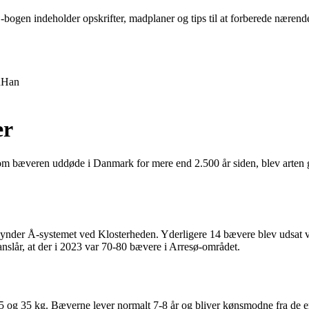
bogen indeholder opskrifter, madplaner og tips til at forberede nærende
n
Han
er
om bæveren uddøde i Danmark for mere end 2.500 år siden, blev arten g
ynder Å-systemet ved Klosterheden. Yderligere 14 bævere blev udsat ve
anslår, at der i 2023 var 70-80 bævere i Arresø-området.
g 35 kg. Bæverne lever normalt 7-8 år og bliver kønsmodne fra de er 2