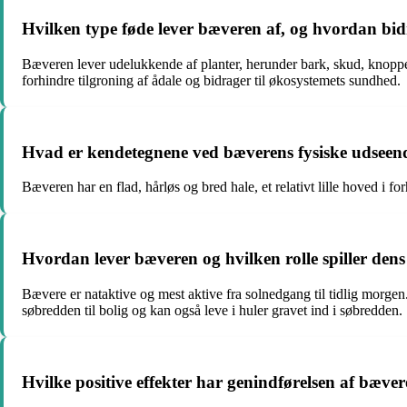
Hvilken type føde lever bæveren af, og hvordan bid
Bæveren lever udelukkende af planter, herunder bark, skud, knopper
forhindre tilgroning af ådale og bidrager til økosystemets sundhed.
Hvad er kendetegnene ved bæverens fysiske udseen
Bæveren har en flad, hårløs og bred hale, et relativt lille hoved i fo
Hvordan lever bæveren og hvilken rolle spiller dens 
Bævere er nataktive og mest aktive fra solnedgang til tidlig morge
søbredden til bolig og kan også leve i huler gravet ind i søbredden.
Hvilke positive effekter har genindførelsen af bæve