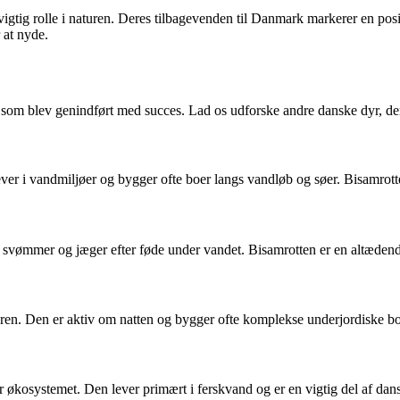
gtig rolle i naturen. Deres tilbagevenden til Danmark markerer en positi
 at nyde.
som blev genindført med succes. Lad os udforske andre danske dyr, der
er i vandmiljøer og bygger ofte boer langs vandløb og søer. Bisamrotten
svømmer og jæger efter føde under vandet. Bisamrotten er en altædende g
eren. Den er aktiv om natten og bygger ofte komplekse underjordiske b
 økosystemet. Den lever primært i ferskvand og er en vigtig del af dan