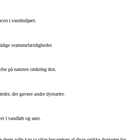
ncen i vandmiljøet.
 smidige svømmefærdigheder.
delse på naturen omkring den.
eder, der gavner andre dyrearter.
er i vandløb og søer.
deres rolle kan vi sikre bevarelsen af ​​disse unikke dyrearter for