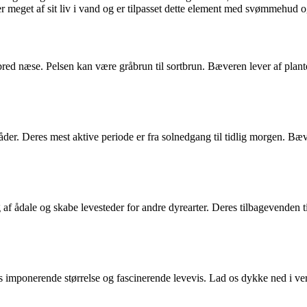
nger meget af sit liv i vand og er tilpasset dette element med svømmehu
 bred næse. Pelsen kan være gråbrun til sortbrun. Bæveren lever af plant
der. Deres mest aktive periode er fra solnedgang til tidlig morgen. Bæ
g af ådale og skabe levesteder for andre dyrearter. Deres tilbagevenden t
s imponerende størrelse og fascinerende levevis. Lad os dykke ned i ve