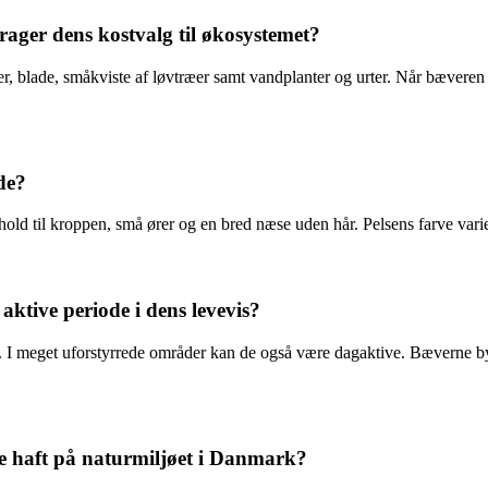
rager dens kostvalg til økosystemet?
, blade, småkviste af løvtræer samt vandplanter og urter. Når bæveren 
de?
rhold til kroppen, små ører og en bred næse uden hår. Pelsens farve varier
aktive periode i dens levevis?
n. I meget uforstyrrede områder kan de også være dagaktive. Bæverne by
re haft på naturmiljøet i Danmark?