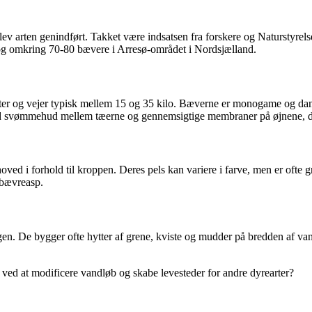
arten genindført. Takket være indsatsen fra forskere og Naturstyrelsen 
 og omkring 70-80 bævere i Arresø-området i Nordsjælland.
og vejer typisk mellem 15 og 35 kilo. Bæverne er monogame og danner 
 med svømmehud mellem tæerne og gennemsigtige membraner på øjnene, der
 hoved i forhold til kroppen. Deres pels kan variere i farve, men er oft
g bævreasp.
en. De bygger ofte hytter af grene, kviste og mudder på bredden af vand
 ved at modificere vandløb og skabe levesteder for andre dyrearter?