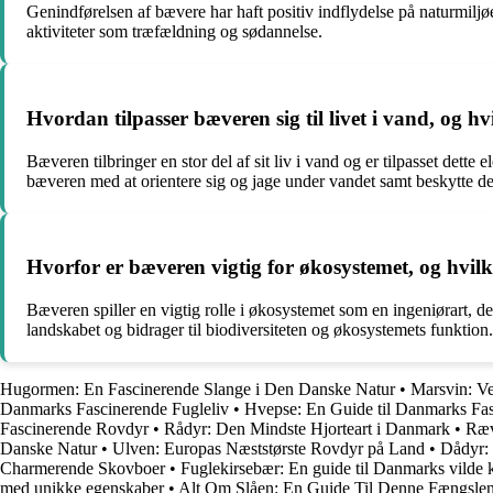
Genindførelsen af bævere har haft positiv indflydelse på naturmilj
aktiviteter som træfældning og sødannelse.
Hvordan tilpasser bæveren sig til livet i vand, og h
Bæveren tilbringer en stor del af sit liv i vand og er tilpasset d
bæveren med at orientere sig og jage under vandet samt beskytte d
Hvorfor er bæveren vigtig for økosystemet, og hvilken
Bæveren spiller en vigtig rolle i økosystemet som en ingeniørart, d
landskabet og bidrager til biodiversiteten og økosystemets funktion.
Hugormen: En Fascinerende Slange i Den Danske Natur
•
Marsvin: V
Danmarks Fascinerende Fugleliv
•
Hvepse: En Guide til Danmarks Fas
Fascinerende Rovdyr
•
Rådyr: Den Mindste Hjorteart i Danmark
•
Ræv
Danske Natur
•
Ulven: Europas Næststørste Rovdyr på Land
•
Dådyr:
Charmerende Skovboer
•
Fuglekirsebær: En guide til Danmarks vilde 
med unikke egenskaber
•
Alt Om Slåen: En Guide Til Denne Fængslen