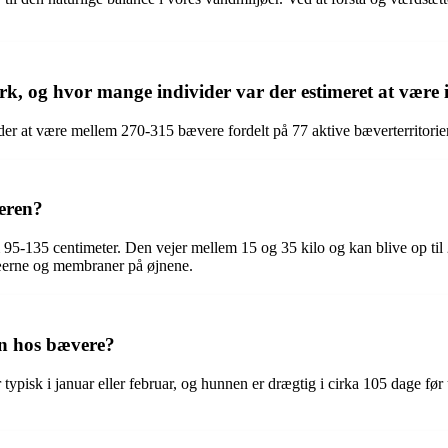
, og hvor mange individer var der estimeret at være 
r at være mellem 270-315 bævere fordelt på 77 aktive bæverterritorier 
veren?
5-135 centimeter. Den vejer mellem 15 og 35 kilo og kan blive op til
tæerne og membraner på øjnene.
en hos bævere?
ypisk i januar eller februar, og hunnen er drægtig i cirka 105 dage før 