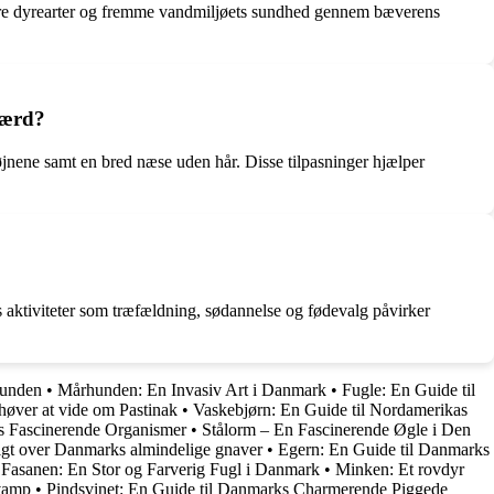
 andre dyrearter og fremme vandmiljøets sundhed gennem bæverens
dfærd?
øjnene samt en bred næse uden hår. Disse tilpasninger hjælper
s aktiviteter som træfældning, sødannelse og fødevalg påvirker
bunden
•
Mårhunden: En Invasiv Art i Danmark
•
Fugle: En Guide til
høver at vide om Pastinak
•
Vaskebjørn: En Guide til Nordamerikas
s Fascinerende Organismer
•
Stålorm – En Fascinerende Øgle i Den
sigt over Danmarks almindelige gnaver
•
Egern: En Guide til Danmarks
•
Fasanen: En Stor og Farverig Fugl i Danmark
•
Minken: Et rovdyr
svamp
•
Pindsvinet: En Guide til Danmarks Charmerende Piggede