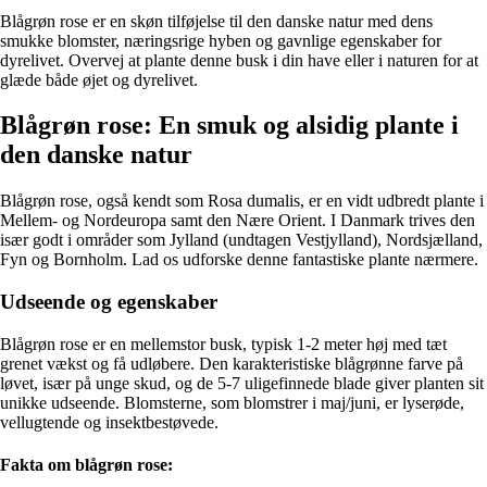
Blågrøn rose er en skøn tilføjelse til den danske natur med dens
smukke blomster, næringsrige hyben og gavnlige egenskaber for
dyrelivet. Overvej at plante denne busk i din have eller i naturen for at
glæde både øjet og dyrelivet.
Blågrøn rose: En smuk og alsidig plante i
den danske natur
Blågrøn rose, også kendt som Rosa dumalis, er en vidt udbredt plante i
Mellem- og Nordeuropa samt den Nære Orient. I Danmark trives den
især godt i områder som Jylland (undtagen Vestjylland), Nordsjælland,
Fyn og Bornholm. Lad os udforske denne fantastiske plante nærmere.
Udseende og egenskaber
Blågrøn rose er en mellemstor busk, typisk 1-2 meter høj med tæt
grenet vækst og få udløbere. Den karakteristiske blågrønne farve på
løvet, især på unge skud, og de 5-7 uligefinnede blade giver planten sit
unikke udseende. Blomsterne, som blomstrer i maj/juni, er lyserøde,
vellugtende og insektbestøvede.
Fakta om blågrøn rose: