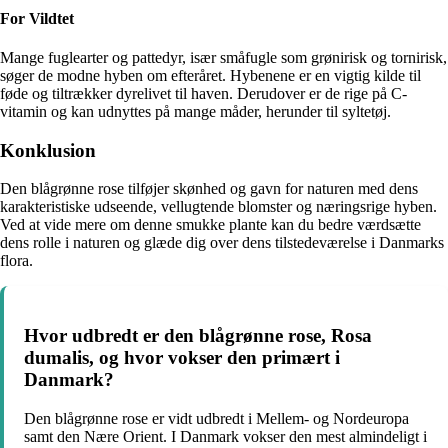
For Vildtet
Mange fuglearter og pattedyr, især småfugle som grønirisk og tornirisk,
søger de modne hyben om efteråret. Hybenene er en vigtig kilde til
føde og tiltrækker dyrelivet til haven. Derudover er de rige på C-
vitamin og kan udnyttes på mange måder, herunder til syltetøj.
Konklusion
Den blågrønne rose tilføjer skønhed og gavn for naturen med dens
karakteristiske udseende, vellugtende blomster og næringsrige hyben.
Ved at vide mere om denne smukke plante kan du bedre værdsætte
dens rolle i naturen og glæde dig over dens tilstedeværelse i Danmarks
flora.
Hvor udbredt er den blågrønne rose, Rosa
dumalis, og hvor vokser den primært i
Danmark?
Den blågrønne rose er vidt udbredt i Mellem- og Nordeuropa
samt den Nære Orient. I Danmark vokser den mest almindeligt i