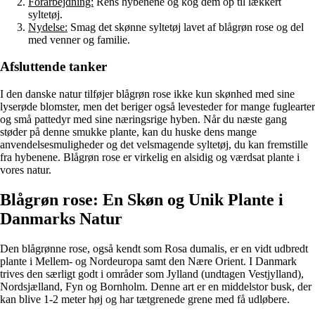
Forarbejdning:
Rens hybenene og kog dem op til lækkert
syltetøj.
Nydelse:
Smag det skønne syltetøj lavet af blågrøn rose og del
med venner og familie.
Afsluttende tanker
I den danske natur tilføjer blågrøn rose ikke kun skønhed med sine
lyserøde blomster, men det beriger også levesteder for mange fuglearter
og små pattedyr med sine næringsrige hyben. Når du næste gang
støder på denne smukke plante, kan du huske dens mange
anvendelsesmuligheder og det velsmagende syltetøj, du kan fremstille
fra hybenene. Blågrøn rose er virkelig en alsidig og værdsat plante i
vores natur.
Blågrøn rose: En Skøn og Unik Plante i
Danmarks Natur
Den blågrønne rose, også kendt som Rosa dumalis, er en vidt udbredt
plante i Mellem- og Nordeuropa samt den Nære Orient. I Danmark
trives den særligt godt i områder som Jylland (undtagen Vestjylland),
Nordsjælland, Fyn og Bornholm. Denne art er en middelstor busk, der
kan blive 1-2 meter høj og har tætgrenede grene med få udløbere.