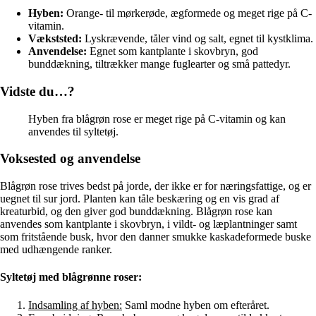
Hyben:
Orange- til mørkerøde, ægformede og meget rige på C-
vitamin.
Vækststed:
Lyskrævende, tåler vind og salt, egnet til kystklima.
Anvendelse:
Egnet som kantplante i skovbryn, god
bunddækning, tiltrækker mange fuglearter og små pattedyr.
Vidste du…?
Hyben fra blågrøn rose er meget rige på C-vitamin og kan
anvendes til syltetøj.
Voksested og anvendelse
Blågrøn rose trives bedst på jorde, der ikke er for næringsfattige, og er
uegnet til sur jord. Planten kan tåle beskæring og en vis grad af
kreaturbid, og den giver god bunddækning. Blågrøn rose kan
anvendes som kantplante i skovbryn, i vildt- og læplantninger samt
som fritstående busk, hvor den danner smukke kaskadeformede buske
med udhængende ranker.
Syltetøj med blågrønne roser:
Indsamling af hyben:
Saml modne hyben om efteråret.