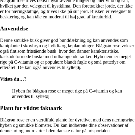
Blågrøn rose trives bedst i lyskrævende miljøer og tåler vind og salt,
hvilket gør den velegnet til kystklima. Den foretrækker jorde, der ikke
er for næringsfattige, og trives ikke på sur jord. Busken er velegnet til
beskæring og kan tåle en moderat til høj grad af kreaturbid.
Anvendelse
Denne smukke busk giver god bunddækning og kan anvendes som
kantplante i skovbryn og i vildt- og læplantninger. Blågrøn rose vokser
også fint som fritstående busk, hvor den danner karakteristiske,
kaskadeformede buske med udhængende ranker. Hybenene er meget
rige på C-vitamin og er populære blandt fugle og små pattedyr om
efteråret. De kan også anvendes til syltetøj.
Vidste du…?
Hyben fra blågrøn rose er meget rige på C-vitamin og kan
anvendes til syltetøj.
Plant for vildtet faktaark
Blågrøn rose er en værdifuld plante for dyrelivet med dens næringsrige
hyben og smukke blomster. Du kan indberette dine observationer af
denne art og andre arter i den danske natur på artsportalen.