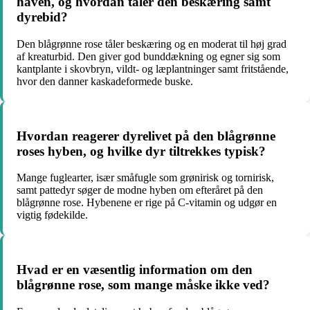
haven, og hvordan tåler den beskæring samt
dyrebid?
Den blågrønne rose tåler beskæring og en moderat til høj grad
af kreaturbid. Den giver god bunddækning og egner sig som
kantplante i skovbryn, vildt- og læplantninger samt fritstående,
hvor den danner kaskadeformede buske.
Hvordan reagerer dyrelivet på den blågrønne
roses hyben, og hvilke dyr tiltrekkes typisk?
Mange fuglearter, især småfugle som grønirisk og tornirisk,
samt pattedyr søger de modne hyben om efteråret på den
blågrønne rose. Hybenene er rige på C-vitamin og udgør en
vigtig fødekilde.
Hvad er en væsentlig information om den
blågrønne rose, som mange måske ikke ved?