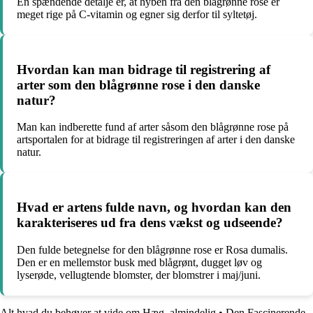
En spændende detalje er, at hyben fra den blågrønne rose er
meget rige på C-vitamin og egner sig derfor til syltetøj.
Hvordan kan man bidrage til registrering af
arter som den blågrønne rose i den danske
natur?
Man kan indberette fund af arter såsom den blågrønne rose på
artsportalen for at bidrage til registreringen af arter i den danske
natur.
Hvad er artens fulde navn, og hvordan kan den
karakteriseres ud fra dens vækst og udseende?
Den fulde betegnelse for den blågrønne rose er Rosa dumalis.
Den er en mellemstor busk med blågrønt, dugget løv og
lyserøde, vellugtende blomster, der blomstrer i maj/juni.
Alt hvad du behøver at vide om Hæg, almindelig
•
Den Fascinerende