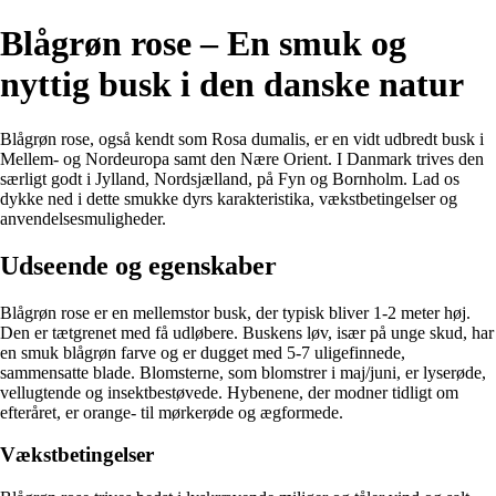
Blågrøn rose – En smuk og
nyttig busk i den danske natur
Blågrøn rose, også kendt som Rosa dumalis, er en vidt udbredt busk i
Mellem- og Nordeuropa samt den Nære Orient. I Danmark trives den
særligt godt i Jylland, Nordsjælland, på Fyn og Bornholm. Lad os
dykke ned i dette smukke dyrs karakteristika, vækstbetingelser og
anvendelsesmuligheder.
Udseende og egenskaber
Blågrøn rose er en mellemstor busk, der typisk bliver 1-2 meter høj.
Den er tætgrenet med få udløbere. Buskens løv, især på unge skud, har
en smuk blågrøn farve og er dugget med 5-7 uligefinnede,
sammensatte blade. Blomsterne, som blomstrer i maj/juni, er lyserøde,
vellugtende og insektbestøvede. Hybenene, der modner tidligt om
efteråret, er orange- til mørkerøde og ægformede.
Vækstbetingelser