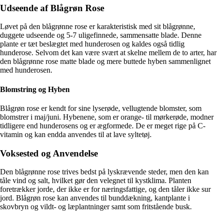
Udseende af Blågrøn Rose
Løvet på den blågrønne rose er karakteristisk med sit blågrønne,
duggete udseende og 5-7 uligefinnede, sammensatte blade. Denne
plante er tæt beslægtet med hunderosen og kaldes også tidlig
hunderose. Selvom det kan være svært at skelne mellem de to arter, har
den blågrønne rose matte blade og mere buttede hyben sammenlignet
med hunderosen.
Blomstring og Hyben
Blågrøn rose er kendt for sine lyserøde, vellugtende blomster, som
blomstrer i maj/juni. Hybenene, som er orange- til mørkerøde, modner
tidligere end hunderosens og er ægformede. De er meget rige på C-
vitamin og kan endda anvendes til at lave syltetøj.
Voksested og Anvendelse
Den blågrønne rose trives bedst på lyskrævende steder, men den kan
tåle vind og salt, hvilket gør den velegnet til kystklima. Planten
foretrækker jorde, der ikke er for næringsfattige, og den tåler ikke sur
jord. Blågrøn rose kan anvendes til bunddækning, kantplante i
skovbryn og vildt- og læplantninger samt som fritstående busk.