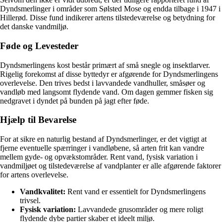
Dyndsmerlinger i områder som Sølsted Mose og endda tilbage i 1947 i
Hillerød. Disse fund indikerer artens tilstedeværelse og betydning for
det danske vandmiljø.
Føde og Levesteder
Dyndsmerlingens kost består primært af små snegle og insektlarver.
Rigelig forekomst af disse byttedyr er afgørende for Dyndsmerlingens
overlevelse. Den trives bedst i lavvandede vandhuller, småsøer og
vandløb med langsomt flydende vand. Om dagen gemmer fisken sig
nedgravet i dyndet på bunden på jagt efter føde.
Hjælp til Bevarelse
For at sikre en naturlig bestand af Dyndsmerlinger, er det vigtigt at
fjerne eventuelle spærringer i vandløbene, så arten frit kan vandre
mellem gyde- og opvækstområder. Rent vand, fysisk variation i
vandmiljøet og tilstedeværelse af vandplanter er alle afgørende faktorer
for artens overlevelse.
Vandkvalitet:
Rent vand er essentielt for Dyndsmerlingens
trivsel.
Fysisk variation:
Lavvandede grusområder og mere roligt
flydende dybe partier skaber et ideelt miljø.