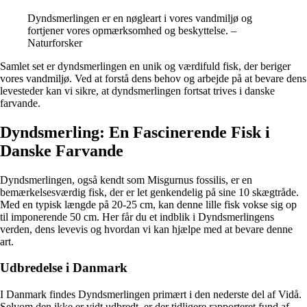
Dyndsmerlingen er en nøgleart i vores vandmiljø og
fortjener vores opmærksomhed og beskyttelse. –
Naturforsker
Samlet set er dyndsmerlingen en unik og værdifuld fisk, der beriger
vores vandmiljø. Ved at forstå dens behov og arbejde på at bevare dens
levesteder kan vi sikre, at dyndsmerlingen fortsat trives i danske
farvande.
Dyndsmerling: En Fascinerende Fisk i
Danske Farvande
Dyndsmerlingen, også kendt som Misgurnus fossilis, er en
bemærkelsesværdig fisk, der er let genkendelig på sine 10 skægtråde.
Med en typisk længde på 20-25 cm, kan denne lille fisk vokse sig op
til imponerende 50 cm. Her får du et indblik i Dyndsmerlingens
verden, dens levevis og hvordan vi kan hjælpe med at bevare denne
art.
Udbredelse i Danmark
I Danmark findes Dyndsmerlingen primært i den nederste del af Vidå.
Selvom den ikke er vidt udbredt, er der tidligere rapporteret fund af