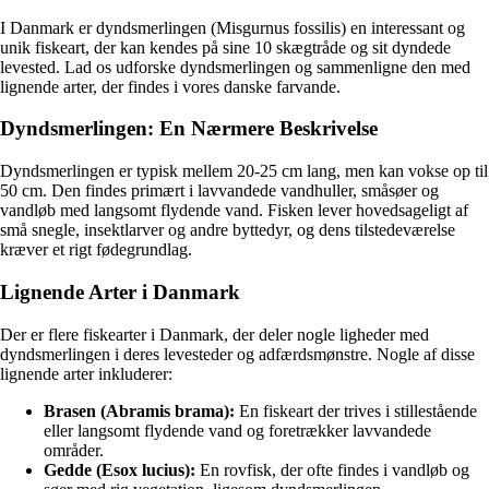
I Danmark er dyndsmerlingen (Misgurnus fossilis) en interessant og
unik fiskeart, der kan kendes på sine 10 skægtråde og sit dyndede
levested. Lad os udforske dyndsmerlingen og sammenligne den med
lignende arter, der findes i vores danske farvande.
Dyndsmerlingen: En Nærmere Beskrivelse
Dyndsmerlingen er typisk mellem 20-25 cm lang, men kan vokse op til
50 cm. Den findes primært i lavvandede vandhuller, småsøer og
vandløb med langsomt flydende vand. Fisken lever hovedsageligt af
små snegle, insektlarver og andre byttedyr, og dens tilstedeværelse
kræver et rigt fødegrundlag.
Lignende Arter i Danmark
Der er flere fiskearter i Danmark, der deler nogle ligheder med
dyndsmerlingen i deres levesteder og adfærdsmønstre. Nogle af disse
lignende arter inkluderer:
Brasen (Abramis brama):
En fiskeart der trives i stillestående
eller langsomt flydende vand og foretrækker lavvandede
områder.
Gedde (Esox lucius):
En rovfisk, der ofte findes i vandløb og