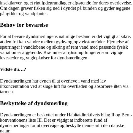
insektlarver, og et rigt fødegrundlag er afgørende for deres overlevelse.
Om dagen graver fisken sig ned i dyndet på bunden og gyder æggene
på rødder og vandplanter.
Behov for bevarelse
For at bevare dyndsmerlingens naturlige bestand er det vigtigt at sikre,
at den frit kan vandre mellem gyde- og opvækstområder. Fjernelse af
spærringer i vandløbene og sikring af rent vand med passende fysisk
variation er afgørende. Bræmmer af rørsump fungerer som vigtige
levesteder og ynglepladser for dyndsmerlingen.
Vidste du…?
Dyndsmerlingen har evnen til at overleve i vand med lav
iltkoncentration ved at sluge luft fra overfladen og absorbere ilten via
tarmen.
Beskyttelse af dyndsmerling
Dyndsmerlingen er beskyttet under Habitatdirektivets bilag II og Bern-
konventionens liste III. Det er vigtigt at indberette fund af
dyndsmerlinger for at overvåge og beskytte denne art i den danske
natur.