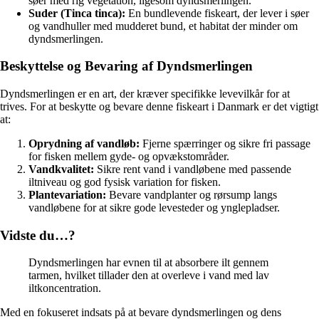
søer med rig vegetation, ligesom dyndsmerlingen.
Suder (Tinca tinca):
En bundlevende fiskeart, der lever i søer
og vandhuller med mudderet bund, et habitat der minder om
dyndsmerlingen.
Beskyttelse og Bevaring af Dyndsmerlingen
Dyndsmerlingen er en art, der kræver specifikke levevilkår for at
trives. For at beskytte og bevare denne fiskeart i Danmark er det vigtigt
at:
Oprydning af vandløb:
Fjerne spærringer og sikre fri passage
for fisken mellem gyde- og opvækstområder.
Vandkvalitet:
Sikre rent vand i vandløbene med passende
iltniveau og god fysisk variation for fisken.
Plantevariation:
Bevare vandplanter og rørsump langs
vandløbene for at sikre gode levesteder og ynglepladser.
Vidste du…?
Dyndsmerlingen har evnen til at absorbere ilt gennem
tarmen, hvilket tillader den at overleve i vand med lav
iltkoncentration.
Med en fokuseret indsats på at bevare dyndsmerlingen og dens