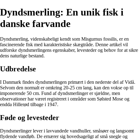
Dyndsmerling: En unik fisk i
danske farvande
Dyndsmerling, videnskabeligt kendt som Misgurnus fossilis, er en
fascinerende fisk med karakteristiske skægtråde. Denne artikel vil
udforske dyndsmerlingens egenskaber, levesteder og behov for at sikre
dens naturlige bestand.
Udbredelse
I Danmark findes dyndsmerlingen primært i den nederste del af Vidå.
Selvom den normalt er omkring 20-25 cm lang, kan den vokse op til
imponerende 50 cm. Fund af dyndsmerlinger er sjældne, men
observationer har været registreret i områder som Sølsted Mose og
endda Hillerød tilbage i 1947.
Føde og levesteder
Dyndsmerlinger lever i lavvandede vandhuller, småsøer og langsomt
flydende vandløb. De ernærer sig hovedsageligt af små snegle og