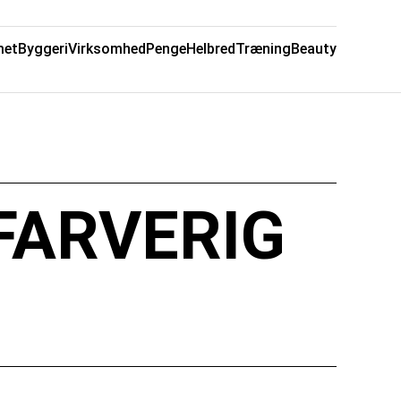
met
Byggeri
Virksomhed
Penge
Helbred
Træning
Beauty
FARVERIG