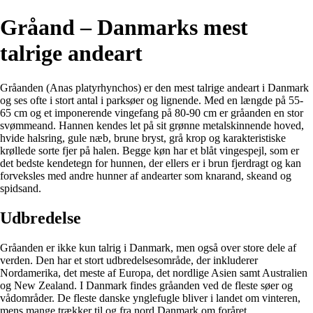
Gråand – Danmarks mest
talrige andeart
Gråanden (Anas platyrhynchos) er den mest talrige andeart i Danmark
og ses ofte i stort antal i parksøer og lignende. Med en længde på 55-
65 cm og et imponerende vingefang på 80-90 cm er gråanden en stor
svømmeand. Hannen kendes let på sit grønne metalskinnende hoved,
hvide halsring, gule næb, brune bryst, grå krop og karakteristiske
krøllede sorte fjer på halen. Begge køn har et blåt vingespejl, som er
det bedste kendetegn for hunnen, der ellers er i brun fjerdragt og kan
forveksles med andre hunner af andearter som knarand, skeand og
spidsand.
Udbredelse
Gråanden er ikke kun talrig i Danmark, men også over store dele af
verden. Den har et stort udbredelsesområde, der inkluderer
Nordamerika, det meste af Europa, det nordlige Asien samt Australien
og New Zealand. I Danmark findes gråanden ved de fleste søer og
vådområder. De fleste danske ynglefugle bliver i landet om vinteren,
mens mange trækker til og fra nord Danmark om foråret.