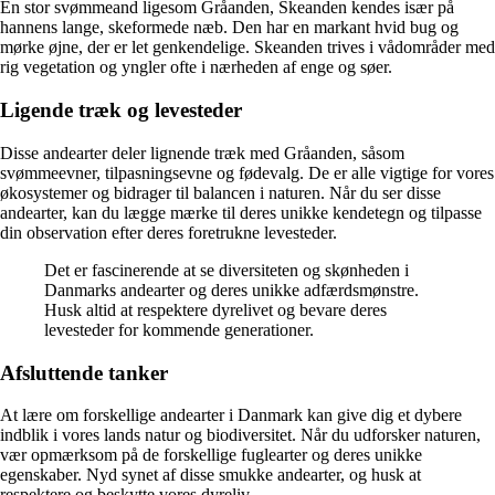
En stor svømmeand ligesom Gråanden, Skeanden kendes især på
hannens lange, skeformede næb. Den har en markant hvid bug og
mørke øjne, der er let genkendelige. Skeanden trives i vådområder med
rig vegetation og yngler ofte i nærheden af enge og søer.
Ligende træk og levesteder
Disse andearter deler lignende træk med Gråanden, såsom
svømmeevner, tilpasningsevne og fødevalg. De er alle vigtige for vores
økosystemer og bidrager til balancen i naturen. Når du ser disse
andearter, kan du lægge mærke til deres unikke kendetegn og tilpasse
din observation efter deres foretrukne levesteder.
Det er fascinerende at se diversiteten og skønheden i
Danmarks andearter og deres unikke adfærdsmønstre.
Husk altid at respektere dyrelivet og bevare deres
levesteder for kommende generationer.
Afsluttende tanker
At lære om forskellige andearter i Danmark kan give dig et dybere
indblik i vores lands natur og biodiversitet. Når du udforsker naturen,
vær opmærksom på de forskellige fuglearter og deres unikke
egenskaber. Nyd synet af disse smukke andearter, og husk at
respektere og beskytte vores dyreliv.