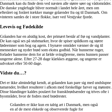
Danmark kan du finde dem ved næsten alle større søer og vådområder.
De danske ynglefugle bliver normalt i landet hele året, men om
efteråret og foråret trækker mange gråænder fra og til Danmark. Om
vinteren samles de i store flokke, især ved Vestjyske fjorde.
Levevis og Fødekilde
Gråanden har en alsidig kost, der primært består af frø og vandplanter.
De kan også ses på stubmarker, hvor de spiser spildkorn og større
fødeemner som bog og agern. I bynære områder vænner de sig til
mennesker og nyder brød som ekstra godbid. Når hunnerne ruger,
forlader hannerne dem for at fælde svingfjerene, mens hunnen passer
ungerne alene. Efter 27-28 dage klækkes æggene, og ungerne er
udvokset efter 50-60 dage.
Vidste du…?
Det er ikke almindeligt kendt, at gråanden kan pare sig med undslupne
tamænder, hvilket resulterer i afkom med forskellige farver og mønstre.
Disse blandinger kaldes poulært for franskbrødsænder og trives ofte i
byområder, hvor de fodres med brødrester.
Gråanden er ikke kun en talrig art i Danmark, men også
en af de mest elskede og observerede fugle for