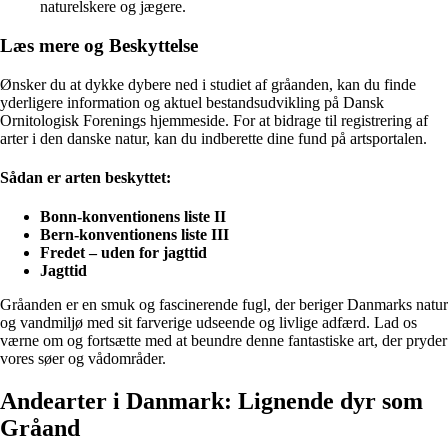
naturelskere og jægere.
Læs mere og Beskyttelse
Ønsker du at dykke dybere ned i studiet af gråanden, kan du finde
yderligere information og aktuel bestandsudvikling på Dansk
Ornitologisk Forenings hjemmeside. For at bidrage til registrering af
arter i den danske natur, kan du indberette dine fund på artsportalen.
Sådan er arten beskyttet:
Bonn-konventionens liste II
Bern-konventionens liste III
Fredet – uden for jagttid
Jagttid
Gråanden er en smuk og fascinerende fugl, der beriger Danmarks natur
og vandmiljø med sit farverige udseende og livlige adfærd. Lad os
værne om og fortsætte med at beundre denne fantastiske art, der pryder
vores søer og vådområder.
Andearter i Danmark: Lignende dyr som
Gråand