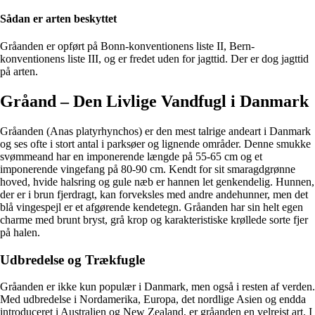
Sådan er arten beskyttet
Gråanden er opført på Bonn-konventionens liste II, Bern-
konventionens liste III, og er fredet uden for jagttid. Der er dog jagttid
på arten.
Gråand – Den Livlige Vandfugl i Danmark
Gråanden (Anas platyrhynchos) er den mest talrige andeart i Danmark
og ses ofte i stort antal i parksøer og lignende områder. Denne smukke
svømmeand har en imponerende længde på 55-65 cm og et
imponerende vingefang på 80-90 cm. Kendt for sit smaragdgrønne
hoved, hvide halsring og gule næb er hannen let genkendelig. Hunnen,
der er i brun fjerdragt, kan forveksles med andre andehunner, men det
blå vingespejl er et afgørende kendetegn. Gråanden har sin helt egen
charme med brunt bryst, grå krop og karakteristiske krøllede sorte fjer
på halen.
Udbredelse og Trækfugle
Gråanden er ikke kun populær i Danmark, men også i resten af verden.
Med udbredelse i Nordamerika, Europa, det nordlige Asien og endda
introduceret i Australien og New Zealand, er gråanden en velrejst art. I