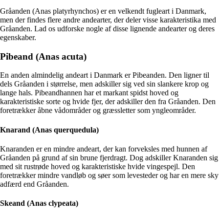
Gråanden (Anas platyrhynchos) er en velkendt fugleart i Danmark,
men der findes flere andre andearter, der deler visse karakteristika med
Gråanden. Lad os udforske nogle af disse lignende andearter og deres
egenskaber.
Pibeand (Anas acuta)
En anden almindelig andeart i Danmark er Pibeanden. Den ligner til
dels Gråanden i størrelse, men adskiller sig ved sin slankere krop og
lange hals. Pibeandhannen har et markant spidst hoved og
karakteristiske sorte og hvide fjer, der adskiller den fra Gråanden. Den
foretrækker åbne vådområder og græssletter som yngleområder.
Knarand (Anas querquedula)
Knaranden er en mindre andeart, der kan forveksles med hunnen af
Gråanden på grund af sin brune fjerdragt. Dog adskiller Knaranden sig
med sit rustrøde hoved og karakteristiske hvide vingespejl. Den
foretrækker mindre vandløb og søer som levesteder og har en mere sky
adfærd end Gråanden.
Skeand (Anas clypeata)