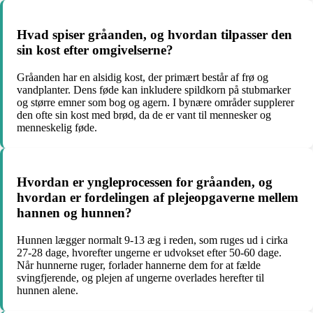
Hvad spiser gråanden, og hvordan tilpasser den
sin kost efter omgivelserne?
Gråanden har en alsidig kost, der primært består af frø og
vandplanter. Dens føde kan inkludere spildkorn på stubmarker
og større emner som bog og agern. I bynære områder supplerer
den ofte sin kost med brød, da de er vant til mennesker og
menneskelig føde.
Hvordan er yngleprocessen for gråanden, og
hvordan er fordelingen af plejeopgaverne mellem
hannen og hunnen?
Hunnen lægger normalt 9-13 æg i reden, som ruges ud i cirka
27-28 dage, hvorefter ungerne er udvokset efter 50-60 dage.
Når hunnerne ruger, forlader hannerne dem for at fælde
svingfjerende, og plejen af ungerne overlades herefter til
hunnen alene.