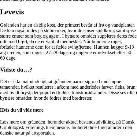
Levevis
Gråanden har en alsidig kost, der primært består af frø og vandplanter.
De kan også findes på stubmarker, hvor de spiser spildkorn, samt spise
større emner som bog og agern. I bynære områder suppleres deres føde
ofte med brød, da de er vant til mennesker. Når hunnerne ruger,
forlader hannerne dem for at fælde svingfjerene. Hunnen lægger 9-13
æg i reden, som ruges i 27-28 dage, og ungerne er udvokset efter 50-
60 dage.
Vidste du…?
Det er ikke ualmindeligt, at gråanden parrer sig med undslupne
tamænder, hvilket resulterer i afkom med anderledes farver, f.eks. brun
med hvidt bryst, der populært kaldes franskbrødsænder. Disse ses ofte i
bynære områder, hvor de fodres med brødrester.
Hvis du vil vide mere
Læs mere om gråanden, herunder aktuel bestandsudvikling, på Dansk
Ornitologisk Forenings hjemmeside. Indberet dine fund af arter i den
danske natur på artsportalen.