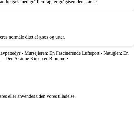
andre gæs med grå fjerdragt er grågåsen den største.
res normale diæt af græs og urter.
havpattedyr
•
Mursejleren: En Fascinerende Luftsport
•
Natuglen: En
l – Den Skønne Kirsebær-Blomme
•
res eller anvendes uden vores tilladelse.