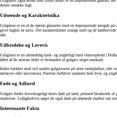
Grågåsen, også kendt som Anser anser, er en imponerende gåseart, der 
denne smukke fugl.
Udseende og Karakteristika
Grågåsen er en af de største gåsearter med en imponerende længde på c
givet fuglen sit navn. Det karakteristiske orange næb og de kødfarvede
alle.
Udbredelse og Levevis
Grågåsen er en almindelig træk- og ynglefugl med vinterophold i Holland
løbet af de seneste årtier er bestanden af grågæs steget markant.
Inden trækket mod syd samles grågæssene på store rastepladser, ofte 
rørskove eller skovmoser. Parrene forbliver sammen hele livet, og yngles
Føde og Adfærd
Grågæs finder hovedsageligt deres føde på land, primært bestående af gr
markerne. Lejlighedsvis søger de også føde på uhøstede marker om som
Interessante Fakta