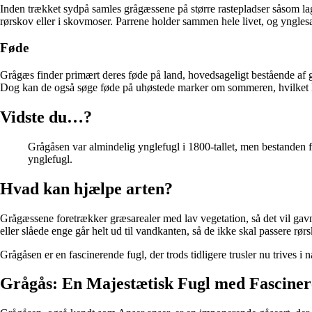
Inden trækket sydpå samles grågæssene på større rastepladser såsom l
rørskov eller i skovmoser. Parrene holder sammen hele livet, og ynglesæs
Føde
Grågæs finder primært deres føde på land, hovedsageligt bestående af græ
Dog kan de også søge føde på uhøstede marker om sommeren, hvilket kan
Vidste du…?
Grågåsen var almindelig ynglefugl i 1800-tallet, men bestanden fald
ynglefugl.
Hvad kan hjælpe arten?
Grågæssene foretrækker græsarealer med lav vegetation, så det vil gavn
eller slåede enge går helt ud til vandkanten, så de ikke skal passere r
Grågåsen er en fascinerende fugl, der trods tidligere trusler nu trives 
Grågås: En Majestætisk Fugl med Fascine