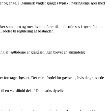
er og enge. I Danmark yngler grågæs typisk i næringsrige søer med
som korn og roer, hvilket fører til, at de ofte ses i større flokke.
adelse til regulering af bestanden.
ring af jagttiderne er grågåsen igen blevet en almindelig
er foretages høslæt. Det er en fordel for gæssene, hvis de græssede
n til en værdifuld del af Danmarks dyreliv.