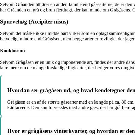
Selvom Gråanden tilhører en anden familie end gåsearterne, deler den
har Gråanden en grå og brun fjerdragt, der kan minde om Grågåsens. Gr
Spurvehøg (Accipiter nisus)
Selvom det måske ikke umiddelbart virker som en oplagt sammenlignin
betydeligt mindre end Grågåsen, men begge arter er rovfugle, der jage
Konklusion:
Selvom Grågåsen er en unik og imponerende art, findes der andre danske 
lære mere om de mange forskellige fuglearter, der beriger vores omgive
Hvordan ser grågåsen ud, og hvad kendetegner den
Grågåsen er en af de største gåsearter med en længde på ca. 80 cm,
kødfarvede. Den kan forveksles med andre gæs, der har grå fjerdragt
Hvor er grågåsens vinterkvarter, og hvordan er den