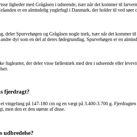
 visse ligheder med Grågåsen i udseende, især når det kommer til farv
åanden er en almindelig ynglefugl i Danmark, der holder til ved søer 
g, deler Spurvehøgen og Grågåsen nogle træk, især når det kommer til
r andre dyr som en del af deres fødegrundlag. Spurvehøgen er en almind
fuglearter, der deler visse fællestræk med den i udseende eller levevis
lser.
s fjerdragt?
 et vingefang på 147-180 cm og en vægt på 3.400-3.700 g. Fjerdragten e
, men den er den største af disse.
s udbredelse?