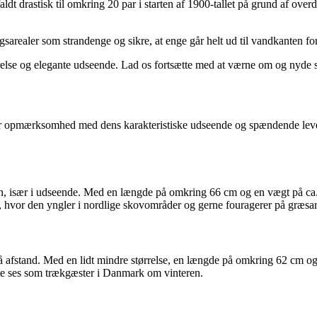
dt drastisk til omkring 20 par i starten af 1900-tallet på grund af overd
sarealer som strandenge og sikre, at enge går helt ud til vandkanten for
lse og elegante udseende. Lad os fortsætte med at værne om og nyde sy
ker opmærksomhed med dens karakteristiske udseende og spændende lev
især i udseende. Med en længde på omkring 66 cm og en vægt på ca. 2,
hvor den yngler i nordlige skovområder og gerne fouragerer på græsar
afstand. Med en lidt mindre størrelse, en længde på omkring 62 cm og en
fte ses som trækgæster i Danmark om vinteren.