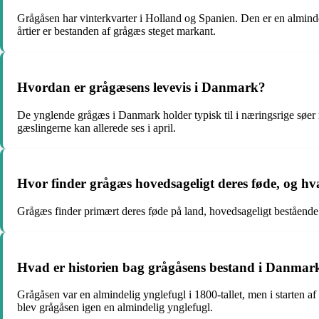
Grågåsen har vinterkvarter i Holland og Spanien. Den er en alminde
årtier er bestanden af grågæs steget markant.
Hvordan er grågæsens levevis i Danmark?
De ynglende grågæs i Danmark holder typisk til i næringsrige søer m
gæslingerne kan allerede ses i april.
Hvor finder grågæs hovedsageligt deres føde, og hv
Grågæs finder primært deres føde på land, hovedsageligt bestående a
Hvad er historien bag grågåsens bestand i Danmar
Grågåsen var en almindelig ynglefugl i 1800-tallet, men i starten af
blev grågåsen igen en almindelig ynglefugl.