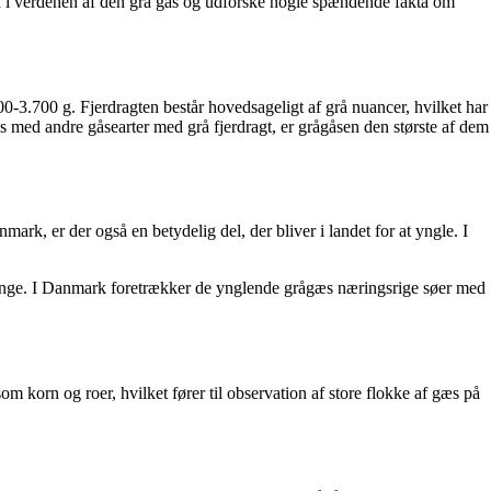
ed i verdenen af den grå gås og udforske nogle spændende fakta om
3.700 g. Fjerdragten består hovedsageligt af grå nuancer, hvilket har
s med andre gåsearter med grå fjerdragt, er grågåsen den største af dem
k, er der også en betydelig del, der bliver i landet for at yngle. I
 enge. I Danmark foretrækker de ynglende grågæs næringsrige søer med
 korn og roer, hvilket fører til observation af store flokke af gæs på