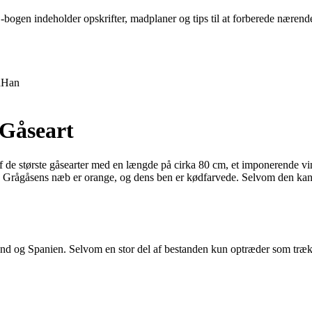
bogen indeholder opskrifter, madplaner og tips til at forberede nærende
n
Han
 Gåseart
f de største gåsearter med en længde på cirka 80 cm, et imponerende v
vn. Grågåsens næb er orange, og dens ben er kødfarvede. Selvom den kan
and og Spanien. Selvom en stor del af bestanden kun optræder som træk