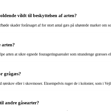
dende vildt til beskyttelsen af arten?
fbøde skader forårsaget af for stort antal gæs på uhøstede marker om 
 arten?
pe arten at sikre egnede fourageringsarealer som strandenge græsses ell
or grågæs?
 rørskov eller i skovmoser. Eksempelvis ruger de i kolonier, som i Vejl
il andre gåsearter?