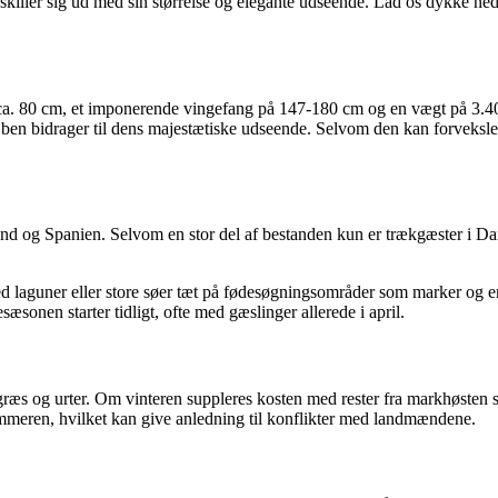
skiller sig ud med sin størrelse og elegante udseende. Lad os dykke n
a. 80 cm, et imponerende vingefang på 147-180 cm og en vægt på 3.400-
 ben bidrager til dens majestætiske udseende. Selvom den kan forveksle
 og Spanien. Selvom en stor del af bestanden kun er trækgæster i Danmar
ved laguner eller store søer tæt på fødesøgningsområder som marker og
æsonen starter tidligt, ofte med gæslinger allerede i april.
æs og urter. Om vinteren suppleres kosten med rester fra markhøsten som
meren, hvilket kan give anledning til konflikter med landmændene.