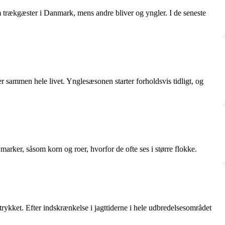
 trækgæster i Danmark, mens andre bliver og yngler. I de seneste
r sammen hele livet. Ynglesæsonen starter forholdsvis tidligt, og
arker, såsom korn og roer, hvorfor de ofte ses i større flokke.
ttrykket. Efter indskrænkelse i jagttiderne i hele udbredelsesområdet