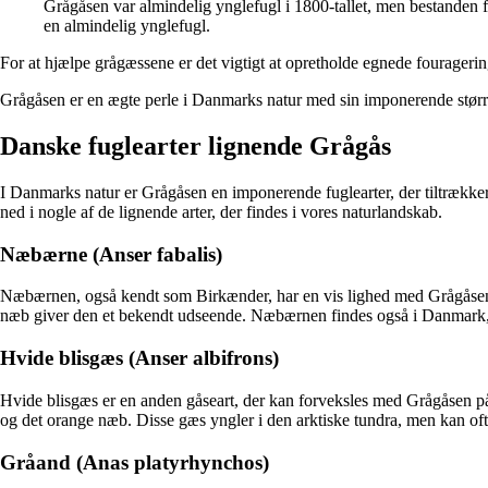
Grågåsen var almindelig ynglefugl i 1800-tallet, men bestanden fal
en almindelig ynglefugl.
For at hjælpe grågæssene er det vigtigt at opretholde egnede fouragering
Grågåsen er en ægte perle i Danmarks natur med sin imponerende større
Danske fuglearter lignende Grågås
I Danmarks natur er Grågåsen en imponerende fuglearter, der tiltræk
ned i nogle af de lignende arter, der findes i vores naturlandskab.
Næbærne (Anser fabalis)
Næbærnen, også kendt som Birkænder, har en vis lighed med Grågåsen, 
næb giver den et bekendt udseende. Næbærnen findes også i Danmark, 
Hvide blisgæs (Anser albifrons)
Hvide blisgæs er en anden gåseart, der kan forveksles med Grågåsen på 
og det orange næb. Disse gæs yngler i den arktiske tundra, men kan o
Gråand (Anas platyrhynchos)