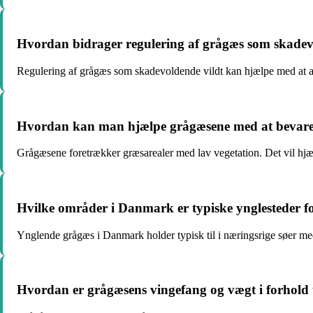
Hvordan bidrager regulering af grågæs som skadevol
Regulering af grågæs som skadevoldende vildt kan hjælpe med at a
Hvordan kan man hjælpe grågæsene med at bevare
Grågæsene foretrækker græsarealer med lav vegetation. Det vil hjæl
Hvilke områder i Danmark er typiske ynglesteder f
Ynglende grågæs i Danmark holder typisk til i næringsrige søer med
Hvordan er grågæsens vingefang og vægt i forhold t