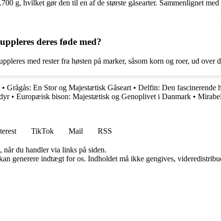
0 g, hvilket gør den til en af de største gåsearter. Sammenlignet med 
uppleres deres føde med?
pleres med rester fra høsten på marker, såsom korn og roer, ud over de
•
Grågås: En Stor og Majestætisk Gåseart
•
Delfin: Den fascinerende 
dyr
•
Europæisk bison: Majestætisk og Genoplivet i Danmark
•
Mirabe
terest
TikTok
Mail
RSS
 når du handler via links på siden.
 kan generere indtægt for os. Indholdet må ikke gengives, videredistribue