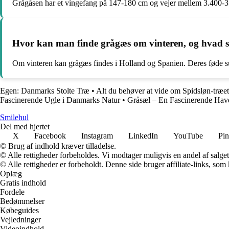
Grågåsen har et vingefang på 147-180 cm og vejer mellem 3.400-3.70
Hvor kan man finde grågæs om vinteren, og hvad s
Om vinteren kan grågæs findes i Holland og Spanien. Deres føde sup
Egen: Danmarks Stolte Træ
•
Alt du behøver at vide om Spidsløn-træet
Fascinerende Ugle i Danmarks Natur
•
Gråsæl – En Fascinerende Hav
Smilehul
Del med hjertet
X
Facebook
Instagram
LinkedIn
YouTube
Pin
© Brug af indhold kræver tilladelse.
© Alle rettigheder forbeholdes. Vi modtager muligvis en andel af salget,
© Alle rettigheder er forbeholdt. Denne side bruger affiliate-links, som
Oplæg
Gratis indhold
Fordele
Bedømmelser
Købeguides
Vejledninger
Videoindhold