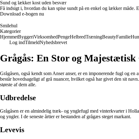
Sund og lækker kost uden besvær
Få indsigt i, hvordan du kan spise sundt på en enkel og lækker måde. E-
Download e-bogen nu
Smilehul
Kategorier
Hjemmet
Byggeri
Virksomhed
Penge
Helbred
Træning
Beauty
Familie
Hu
Log ind
Tilmeld
Nyhedsbrevet
Grågås: En Stor og Majestætisk
Grågåsen, også kendt som Anser anser, er en imponerende fugl og en a
består hovedsageligt af grå nuancer, hvilket også har givet den sit na
største af dem alle.
Udbredelse
Grågåsen er en almindelig træk- og ynglefugl med vinterkvarter i Holl
og yngler. I de seneste årtier er bestanden af grågæs steget markant.
Levevis