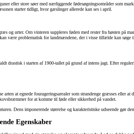
aguner eller store søer med nærliggende fødesøgningsområder som mark
onen starter tidligt, hvor gæslinger allerede kan ses i april.
s og urter. Om vinteren suppleres føden med rester fra høsten på marker 
 være problematisk for landmændene, der i visse tilfælde kan søge till
t drastisk i starten af 1900-tallet på grund af intens jagt. Efter regule
e arten at egnede fourageringsarealer som strandenge græsses eller at d
ørskovsbræmmer for at komme til føde eller sikkerhed på vandet.
i naturen. Dens imponerende størrelse og karakteristiske udseende gør de
rende Egenskaber