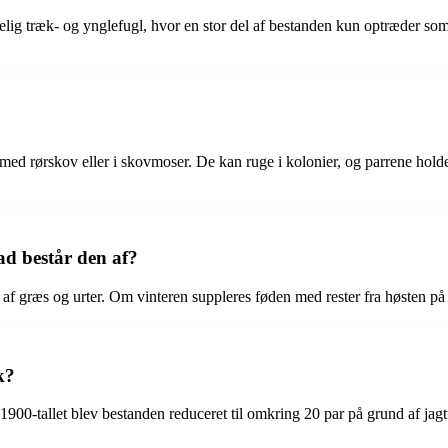
lig træk- og ynglefugl, hvor en stor del af bestanden kun optræder som
ed rørskov eller i skovmoser. De kan ruge i kolonier, og parrene holde
ad består den af?
f græs og urter. Om vinteren suppleres føden med rester fra høsten på m
k?
 1900-tallet blev bestanden reduceret til omkring 20 par på grund af jag