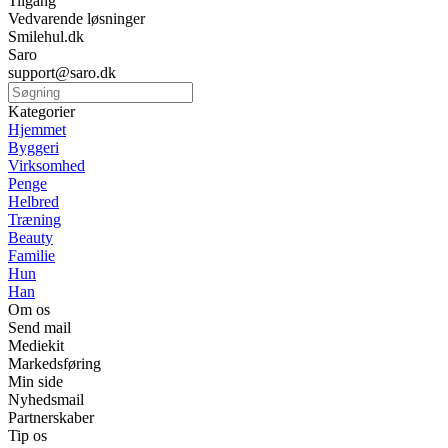
Tilgang
Vedvarende løsninger
Smilehul.dk
Saro
support@saro.dk
Kategorier
Hjemmet
Byggeri
Virksomhed
Penge
Helbred
Træning
Beauty
Familie
Hun
Han
Om os
Send mail
Mediekit
Markedsføring
Min side
Nyhedsmail
Partnerskaber
Tip os