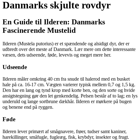
Danmarks skjulte rovdyr
En Guide til Ilderen: Danmarks
Fascinerende Mustelid
Ilderen (Mustela putorius) er et spændende og alsidigt dyr, der er
udbredt over det meste af Danmark. Lær mere om dette interessante
væsen, dets udseende, føde, levevis og meget mere her.
Udseende
Ilderen måler omkring 40 cm fra snude til halerod med en busket
hale på ca. 16-17 cm. Vægten varierer typisk mellem 0,7 og 1,5 kg.
Den har en lang og tynd krop med korte ben, og den sorte og hvide
ansigtstegning gør den let genkendelig. Pelsen består af to lag; en lys
underuld og lange sortbrune dækhår. Ilderen er mørkere på bugen
og benene end på ryggen.
Føde
Ilderen lever primært af smågnavere, frøer, tudser samt kaniner,
harekillinger, småfugle, fugleæg, fisk, krybdyr, insekter og frugt.