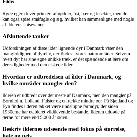
Føde:
Røde egern lever primært af nødder, frø, bær og insekter, men de
kan også spise småfugle og æg, hvilket kan sammenligne med nogle
af ilderens spisevaner.
Afsluttende tanker
Udforskningen af disse ilder-lignende dyr i Danmark viser den
mangfoldighed af dyreliv, der findes i vores naturområder. Selvom
hvert dyr har sine egne unikke træk, er det spændende at lære om
deres ligheder med den elskede ilder.
Hvordan er udbredelsen af ilder i Danmark, og
hvilke områder mangler den?
Ilderen er udbredt over det meste af Danmark, men den mangler på
Bornholm, Lolland, Falster og en række mindre øer. På Sjælland og
Fyn findes ilderen takket være undslupne farmdyr, der siden
1930erne har etableret vildtlevende bestande. Ilderen uddøde på
øerne for mere end 5.000 år siden.
Beskriv ildernes udseende med fokus på størrelse,
hale og pels.