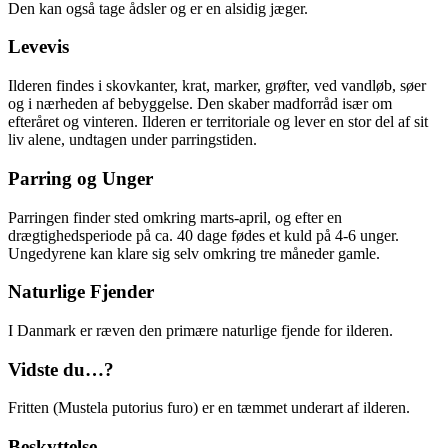
Den kan også tage ådsler og er en alsidig jæger.
Levevis
Ilderen findes i skovkanter, krat, marker, grøfter, ved vandløb, søer
og i nærheden af bebyggelse. Den skaber madforråd især om
efteråret og vinteren. Ilderen er territoriale og lever en stor del af sit
liv alene, undtagen under parringstiden.
Parring og Unger
Parringen finder sted omkring marts-april, og efter en
drægtighedsperiode på ca. 40 dage fødes et kuld på 4-6 unger.
Ungedyrene kan klare sig selv omkring tre måneder gamle.
Naturlige Fjender
I Danmark er ræven den primære naturlige fjende for ilderen.
Vidste du…?
Fritten (Mustela putorius furo) er en tæmmet underart af ilderen.
Beskyttelse