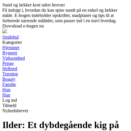
Sund og lækker kost uden besvær
Få indsigt i, hvordan du kan spise sundt på en enkel og lækker
måde. E-bogen indeholder opskrifter, madplaner og tips til at
forberede nærende måltider, som passer ind i en travl hverdag.
Download e-bogen nu
Smilehul
Kategorier
Hjemmet
Byggeri
Virksomhed
Penge
Helbred
Træning
Beauty
Familie
Hun
Han
Log ind
Tilmeld
Nyhedsbrevet
Ilder: Et dybdegående kig på