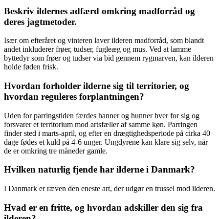
Beskriv ildernes adfærd omkring madforråd og
deres jagtmetoder.
Især om efteråret og vinteren laver ilderen madforråd, som blandt
andet inkluderer frøer, tudser, fugleæg og mus. Ved at lamme
byttedyr som frøer og tudser via bid gennem rygmarven, kan ilderen
holde føden frisk.
Hvordan forholder ilderne sig til territorier, og
hvordan reguleres forplantningen?
Uden for parringstiden færdes hanner og hunner hver for sig og
forsvarer et territorium mod artsfæller af samme køn. Parringen
finder sted i marts-april, og efter en drægtighedsperiode på cirka 40
dage fødes et kuld på 4-6 unger. Ungdyrene kan klare sig selv, når
de er omkring tre måneder gamle.
Hvilken naturlig fjende har ilderne i Danmark?
I Danmark er ræven den eneste art, der udgør en trussel mod ilderen.
Hvad er en fritte, og hvordan adskiller den sig fra
ilderen?