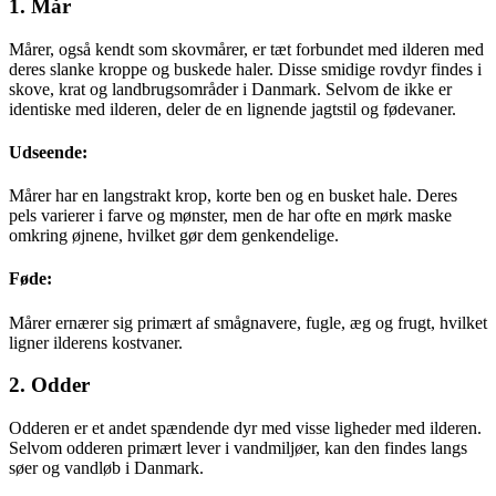
1. Mår
Mårer, også kendt som skovmårer, er tæt forbundet med ilderen med
deres slanke kroppe og buskede haler. Disse smidige rovdyr findes i
skove, krat og landbrugsområder i Danmark. Selvom de ikke er
identiske med ilderen, deler de en lignende jagtstil og fødevaner.
Udseende:
Mårer har en langstrakt krop, korte ben og en busket hale. Deres
pels varierer i farve og mønster, men de har ofte en mørk maske
omkring øjnene, hvilket gør dem genkendelige.
Føde:
Mårer ernærer sig primært af smågnavere, fugle, æg og frugt, hvilket
ligner ilderens kostvaner.
2. Odder
Odderen er et andet spændende dyr med visse ligheder med ilderen.
Selvom odderen primært lever i vandmiljøer, kan den findes langs
søer og vandløb i Danmark.