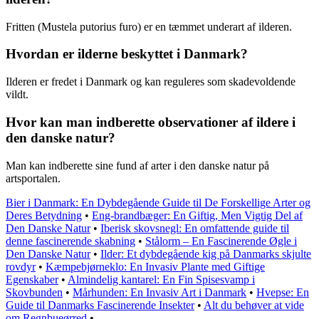
Fritten (Mustela putorius furo) er en tæmmet underart af ilderen.
Hvordan er ilderne beskyttet i Danmark?
Ilderen er fredet i Danmark og kan reguleres som skadevoldende
vildt.
Hvor kan man indberette observationer af ildere i
den danske natur?
Man kan indberette sine fund af arter i den danske natur på
artsportalen.
Bier i Danmark: En Dybdegående Guide til De Forskellige Arter og
Deres Betydning
•
Eng-brandbæger: En Giftig, Men Vigtig Del af
Den Danske Natur
•
Iberisk skovsnegl: En omfattende guide til
denne fascinerende skabning
•
Stålorm – En Fascinerende Øgle i
Den Danske Natur
•
Ilder: Et dybdegående kig på Danmarks skjulte
rovdyr
•
Kæmpebjørneklo: En Invasiv Plante med Giftige
Egenskaber
•
Almindelig kantarel: En Fin Spisesvamp i
Skovbunden
•
Mårhunden: En Invasiv Art i Danmark
•
Hvepse: En
Guide til Danmarks Fascinerende Insekter
•
Alt du behøver at vide
om Regnbueørred
•