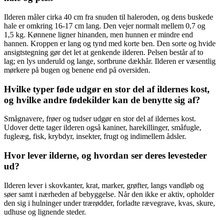
Ilderen måler cirka 40 cm fra snuden til haleroden, og dens buskede
hale er omkring 16-17 cm lang. Den vejer normalt mellem 0,7 og
1,5 kg. Kønnene ligner hinanden, men hunnen er mindre end
hannen. Kroppen er lang og tynd med korte ben. Den sorte og hvide
ansigtstegning gør det let at genkende ilderen. Pelsen består af to
lag; en lys underuld og lange, sortbrune dækhår. Ilderen er væsentlig
mørkere på bugen og benene end på oversiden.
Hvilke typer føde udgør en stor del af ildernes kost,
og hvilke andre fødekilder kan de benytte sig af?
Smågnavere, frøer og tudser udgør en stor del af ildernes kost.
Udover dette tager ilderen også kaniner, harekillinger, småfugle,
fugleæg, fisk, krybdyr, insekter, frugt og indimellem ådsler.
Hvor lever ilderne, og hvordan ser deres levesteder
ud?
Ilderen lever i skovkanter, krat, marker, grøfter, langs vandløb og
søer samt i nærheden af bebyggelse. Når den ikke er aktiv, opholder
den sig i hulninger under trærødder, forladte rævegrave, kvas, skure,
udhuse og lignende steder.