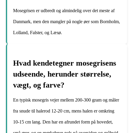
Mosegrisen er udbredt og almindelig over det meste af
Danmark, men den mangler på nogle øer som Bornholm,
Lolland, Falster, og Læsø.
Hvad kendetegner mosegrisens
udseende, herunder størrelse,
vægt, og farve?
En typisk mosegris vejer mellem 200-300 gram og måler
fra snude til halerod 12-20 cm, mens halen er omkring
10-15 cm lang. Den har en afrundet form på hovedet,
små ører, og en mørkebrun pels på oversiden og gråhvid