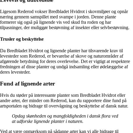
Ligesom Rederod vokser Bredbladet Hvidrot i skovmiljøer og opnår
næring gennem samspillet med svampe i jorden. Denne plante
formerer sig også på lignende vis ved skud fra roden og har
tilpasninger, der muliggør bestøvning af insekter eller selvbestøvning.
Trusler og beskyttelse
Da Bredbladet Hvidrot og lignende planter har tilsvarende krav til
levesteder som Rederod, er bevarelse af skove og naturområder af
afgørende betydning for deres overlevelse. Det er vigtigt at respektere
fredningen af disse planter og undgå indsamling eller ødelæggelse af
deres levesteder.
Fund af lignende arter
Hvis du støder på interessante planter som Bredbladet Hvidrot eller
andre arter, der minder om Rederod, kan du rapportere dine fund på
artsportalen og bidrage til overvågning og beskyttelse af dansk natur.
Opdag skønheden og mangfoldigheden i dansk flora ved
at udforske lignende planter i naturen.
Ved at være opmærksom på sådanne arter kan vi alle bidrage til