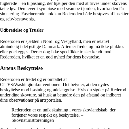
fuglerede – en tilpasning, der hjælper den med at trives under skovens
tætte løv. Den lever i symbiose med svampe i jorden, hvorfra den får
sin næring. Fascinerende nok kan Rederoden både bestøves af insekter
og selv-bestøve sig.
Udbredelse og Trusler
Rederoden er sjælden i Nord- og Vestjylland, men er relativt
almindelig i det østlige Danmark. Arten er fredet og må ikke plukkes
eller ødelægges. Der er dog ikke specifikke trusler kendt mod
Rederoden, hvilket er en god nyhed for dens bevarelse.
Artens Beskyttelse
Rederoden er fredet og er omfattet af
CITES/Washingtonkonventionen. Det betyder, at den nydes
beskyttelse mod høstning og ødelæggelse. Hvis du støder på Rederod
under dine skovture, så husk at beundre den på afstand og indberet
dine observationer på artsportalen.
Rederoden er en unik skabning i vores skovlandskab, der
fortjener vores respekt og beskyttelse. –
Skovnaturistforeningen