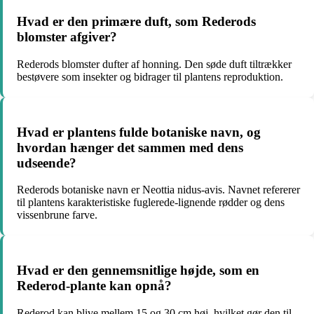
Hvad er den primære duft, som Rederods
blomster afgiver?
Rederods blomster dufter af honning. Den søde duft tiltrækker
bestøvere som insekter og bidrager til plantens reproduktion.
Hvad er plantens fulde botaniske navn, og
hvordan hænger det sammen med dens
udseende?
Rederods botaniske navn er Neottia nidus-avis. Navnet refererer
til plantens karakteristiske fuglerede-lignende rødder og dens
vissenbrune farve.
Hvad er den gennemsnitlige højde, som en
Rederod-plante kan opnå?
Rederod kan blive mellem 15 og 30 cm høj, hvilket gør den til