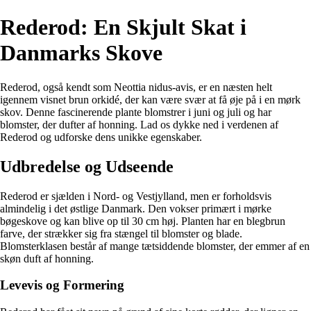
Rederod: En Skjult Skat i
Danmarks Skove
Rederod, også kendt som Neottia nidus-avis, er en næsten helt
igennem visnet brun orkidé, der kan være svær at få øje på i en mørk
skov. Denne fascinerende plante blomstrer i juni og juli og har
blomster, der dufter af honning. Lad os dykke ned i verdenen af
Rederod og udforske dens unikke egenskaber.
Udbredelse og Udseende
Rederod er sjælden i Nord- og Vestjylland, men er forholdsvis
almindelig i det østlige Danmark. Den vokser primært i mørke
bøgeskove og kan blive op til 30 cm høj. Planten har en blegbrun
farve, der strækker sig fra stængel til blomster og blade.
Blomsterklasen består af mange tætsiddende blomster, der emmer af en
skøn duft af honning.
Levevis og Formering