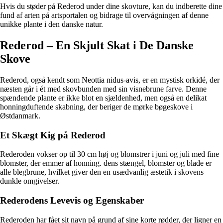
Hvis du støder på Rederod under dine skovture, kan du indberette dine
fund af arten på artsportalen og bidrage til overvågningen af denne
unikke plante i den danske natur.
Rederod – En Skjult Skat i De Danske
Skove
Rederod, også kendt som Neottia nidus-avis, er en mystisk orkidé, der
næsten går i ét med skovbunden med sin visnebrune farve. Denne
spændende plante er ikke blot en sjældenhed, men også en delikat
honningduftende skabning, der beriger de mørke bøgeskove i
Østdanmark.
Et Skægt Kig på Rederod
Rederoden vokser op til 30 cm høj og blomstrer i juni og juli med fine
blomster, der emmer af honning. dens stængel, blomster og blade er
alle blegbrune, hvilket giver den en usædvanlig æstetik i skovens
dunkle omgivelser.
Rederodens Levevis og Egenskaber
Rederoden har fået sit navn på grund af sine korte rødder, der ligner en