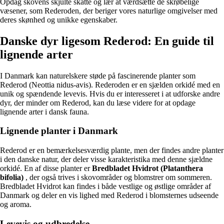
Opdag skovens skjulte skatte og lær at værdsætte de skrøbelige
væsener, som Rederoden, der beriger vores naturlige omgivelser med
deres skønhed og unikke egenskaber.
Danske dyr ligesom Rederod: En guide til
lignende arter
I Danmark kan naturelskere støde på fascinerende planter som
Rederod (Neottia nidus-avis). Rederoden er en sjælden orkidé med en
unik og spændende levevis. Hvis du er interesseret i at udforske andre
dyr, der minder om Rederod, kan du læse videre for at opdage
lignende arter i dansk fauna.
Lignende planter i Danmark
Rederod er en bemærkelsesværdig plante, men der findes andre planter
i den danske natur, der deler visse karakteristika med denne sjældne
orkidé. En af disse planter er
Bredbladet Hvidrot (Platanthera
bifolia)
, der også trives i skovområder og blomstrer om sommeren.
Bredbladet Hvidrot kan findes i både vestlige og østlige områder af
Danmark og deler en vis lighed med Rederod i blomsternes udseende
og aroma.
Levevis og udbredelse