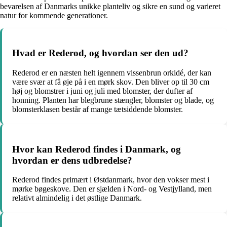
bevarelsen af Danmarks unikke planteliv og sikre en sund og varieret
natur for kommende generationer.
Hvad er Rederod, og hvordan ser den ud?
Rederod er en næsten helt igennem vissenbrun orkidé, der kan
være svær at få øje på i en mørk skov. Den bliver op til 30 cm
høj og blomstrer i juni og juli med blomster, der dufter af
honning. Planten har blegbrune stængler, blomster og blade, og
blomsterklasen består af mange tætsiddende blomster.
Hvor kan Rederod findes i Danmark, og
hvordan er dens udbredelse?
Rederod findes primært i Østdanmark, hvor den vokser mest i
mørke bøgeskove. Den er sjælden i Nord- og Vestjylland, men
relativt almindelig i det østlige Danmark.