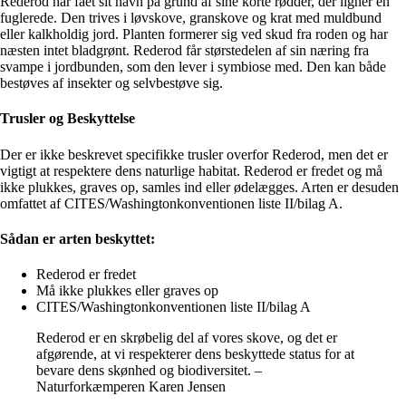
Rederod har fået sit navn på grund af sine korte rødder, der ligner en
fuglerede. Den trives i løvskove, granskove og krat med muldbund
eller kalkholdig jord. Planten formerer sig ved skud fra roden og har
næsten intet bladgrønt. Rederod får størstedelen af sin næring fra
svampe i jordbunden, som den lever i symbiose med. Den kan både
bestøves af insekter og selvbestøve sig.
Trusler og Beskyttelse
Der er ikke beskrevet specifikke trusler overfor Rederod, men det er
vigtigt at respektere dens naturlige habitat. Rederod er fredet og må
ikke plukkes, graves op, samles ind eller ødelægges. Arten er desuden
omfattet af CITES/Washingtonkonventionen liste II/bilag A.
Sådan er arten beskyttet:
Rederod er fredet
Må ikke plukkes eller graves op
CITES/Washingtonkonventionen liste II/bilag A
Rederod er en skrøbelig del af vores skove, og det er
afgørende, at vi respekterer dens beskyttede status for at
bevare dens skønhed og biodiversitet. –
Naturforkæmperen Karen Jensen