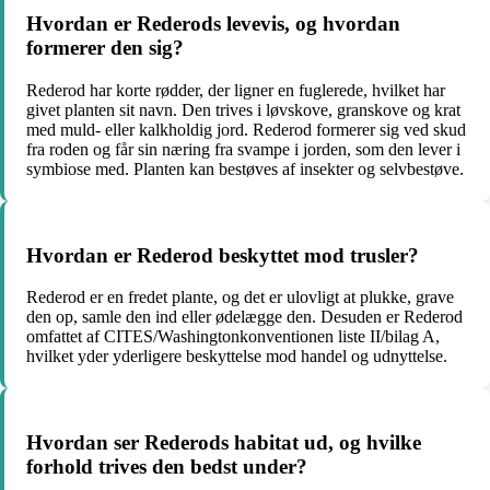
Hvordan er Rederods levevis, og hvordan
formerer den sig?
Rederod har korte rødder, der ligner en fuglerede, hvilket har
givet planten sit navn. Den trives i løvskove, granskove og krat
med muld- eller kalkholdig jord. Rederod formerer sig ved skud
fra roden og får sin næring fra svampe i jorden, som den lever i
symbiose med. Planten kan bestøves af insekter og selvbestøve.
Hvordan er Rederod beskyttet mod trusler?
Rederod er en fredet plante, og det er ulovligt at plukke, grave
den op, samle den ind eller ødelægge den. Desuden er Rederod
omfattet af CITES/Washingtonkonventionen liste II/bilag A,
hvilket yder yderligere beskyttelse mod handel og udnyttelse.
Hvordan ser Rederods habitat ud, og hvilke
forhold trives den bedst under?