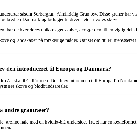
e underarter såsom Serbergran, Almindelig Gran osv. Disse graner har v
 udbredte i Danmark og bidrager til diversiteten i vores skove.
en, har de hver deres unikke egenskaber, der gør dem til en vigtig del a
 skove og landskaber på forskellige måder. Uanset om du er interesseret 
lev den introduceret til Europa og Danmark?
a fra Alaska til Californien. Den blev introduceret til Europa fra Nor
 kystnære skove og blødbundsarealer.
ra andre grantræer?
lade, grønne nåle med en hvidlig-blå underside. Træet har en kegleform
ammen.