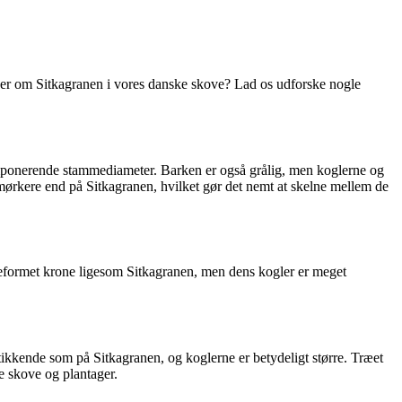
der om Sitkagranen i vores danske skove? Lad os udforske nogle
ponerende stammediameter. Barken er også grålig, men koglerne og
mørkere end på Sitkagranen, hvilket gør det nemt at skelne mellem de
eformet krone ligesom Sitkagranen, men dens kogler er meget
kende som på Sitkagranen, og koglerne er betydeligt større. Træet
e skove og plantager.