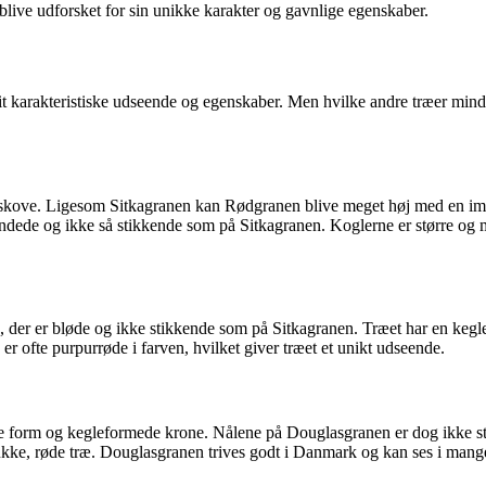
 blive udforsket for sin unikke karakter og gavnlige egenskaber.
it karakteristiske udseende og egenskaber. Men hvilke andre træer min
 skove. Ligesom Sitkagranen kan Rødgranen blive meget høj med en im
undede og ikke så stikkende som på Sitkagranen. Koglerne er større og 
der er bløde og ikke stikkende som på Sitkagranen. Træet har en kegl
 ofte purpurrøde i farven, hvilket giver træet et unikt udseende.
orm og kegleformede krone. Nålene på Douglasgranen er dog ikke stik
ukke, røde træ. Douglasgranen trives godt i Danmark og kan ses i mang