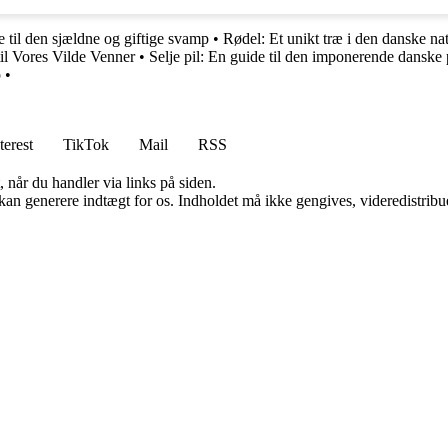
e til den sjældne og giftige svamp
•
Rødel: Et unikt træ i den danske na
il Vores Vilde Venner
•
Selje pil: En guide til den imponerende danske p
p
•
terest
TikTok
Mail
RSS
 når du handler via links på siden.
 kan generere indtægt for os. Indholdet må ikke gengives, videredistribue