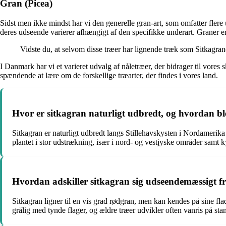
Gran (Picea)
Sidst men ikke mindst har vi den generelle gran-art, som omfatter fler
deres udseende varierer afhængigt af den specifikke underart. Graner er
Vidste du, at selvom disse træer har lignende træk som Sitkagran
I Danmark har vi et varieret udvalg af nåletræer, der bidrager til vores
spændende at lære om de forskellige træarter, der findes i vores land.
Hvor er sitkagran naturligt udbredt, og hvordan b
Sitkagran er naturligt udbredt langs Stillehavskysten i Nordamerik
plantet i stor udstrækning, især i nord- og vestjyske områder samt
Hvordan adskiller sitkagran sig udseendemæssigt f
Sitkagran ligner til en vis grad rødgran, men kan kendes på sine f
grålig med tynde flager, og ældre træer udvikler often vanris på st