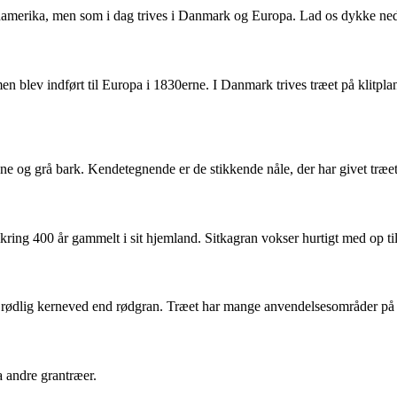
rdamerika, men som i dag trives i Danmark og Europa. Lad os dykke ned
en blev indført til Europa i 1830erne. I Danmark trives træet på klitpla
e og grå bark. Kendetegnende er de stikkende nåle, der har givet træet
ring 400 år gammelt i sit hjemland. Sitkagran vokser hurtigt med op ti
e rødlig kerneved end rødgran. Træet har mange anvendelsesområder på 
a andre grantræer.