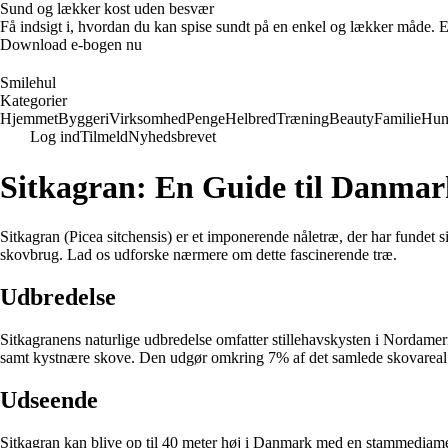
Sund og lækker kost uden besvær
Få indsigt i, hvordan du kan spise sundt på en enkel og lækker måde. E-
Download e-bogen nu
Smilehul
Kategorier
Hjemmet
Byggeri
Virksomhed
Penge
Helbred
Træning
Beauty
Familie
Hu
Log ind
Tilmeld
Nyhedsbrevet
Sitkagran: En Guide til Danmar
Sitkagran (Picea sitchensis) er et imponerende nåletræ, der har fundet 
skovbrug. Lad os udforske nærmere om dette fascinerende træ.
Udbredelse
Sitkagranens naturlige udbredelse omfatter stillehavskysten i Nordameri
samt kystnære skove. Den udgør omkring 7% af det samlede skovareal 
Udseende
Sitkagran kan blive op til 40 meter høj i Danmark med en stammediamete