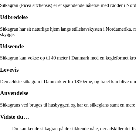
Sitkagran (Picea sitchensis) er et spændende nåletræ med rødder i No
Udbredelse
Sitkagran har sit naturlige hjem langs stillehavskysten i Nordamerika, m
skygge.
Udseende
Sitkagran kan vokse op til 40 meter i Danmark med en kegleformet kron
Levevis
Den ældste sitkagran i Danmark er fra 1850erne, og træet kan blive omk
Anvendelse
Sitkagrans ved bruges til husbyggeri og har en silkeglans samt en mer
Vidste du…
Du kan kende sitkagran på de stikkende nåle, der adskiller det fr