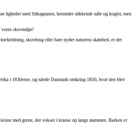
isse ligheder med Sitkagranen, herunder stikkende nåle og kogler, men
f vores skovmiljø?
i træfældning, skovbrug eller bare nyder naturens skønhed, er det
damerika i 1830erne, og nåede Danmark omkring 1850, hvor den blev
et krone med grene, der vokser i kranse op langs stammen. Barken er