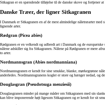
Sitkagran er en spændende tilføjelse til de danske skove og fortjener at
Danske Træer, der ligner Sitkagranen
I Danmark er Sitkagranen en af de mest almindelige nåletræarter med s
lignende arter.
Rødgran (Picea abies)
Rødgranen er en velkendt og udbredt art i Danmark og de europæiske
nålene adskiller sig fra Sitkagranen. Nålene på Rødgranen er mere afr
to arter.
Nordmannsgran (Abies nordmanniana)
Nordmannsgranen er kendt for sine smukke, blanke, mørkegrønne nåle, 
anderledes. Nordmannsgranens kogler er store og hænger nedad, og de er
Douglasgran (Pseudotsuga menziesii)
Douglasgranen minder på mange måder om Sitkagranen med sin slanke f
kan blive imponerende højt ligesom Sitkagranen og er kendt for sit sm