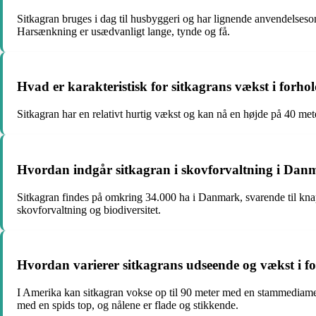
Sitkagran bruges i dag til husbyggeri og har lignende anvendelsesom
Harsænkning er usædvanligt lange, tynde og få.
Hvad er karakteristisk for sitkagrans vækst i forhol
Sitkagran har en relativt hurtig vækst og kan nå en højde på 40 me
Hvordan indgår sitkagran i skovforvaltning i Dan
Sitkagran findes på omkring 34.000 ha i Danmark, svarende til knap 
skovforvaltning og biodiversitet.
Hvordan varierer sitkagrans udseende og vækst i for
I Amerika kan sitkagran vokse op til 90 meter med en stammediame
med en spids top, og nålene er flade og stikkende.