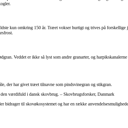
ogler.
ldste kun omkring 150 år. Træet vokser hurtigt og trives på forskellige 
rsfrost.
dgran. Veddet er ikke så lyst som andre granarter, og harpikskanalerne i
le, der har givet træet tilnavne som pindsvinegran og stikgran.
r den værdifuld i dansk skovbrug. – Skovbrugsforsker, Danmark
 der bidrager til skovøkosystemet og har en række anvendelsesmulighed