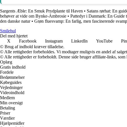
Sargents Æble: En Smuk Prydplante til Haven
•
Satans rørhat: En guid
behøver at vide om Bynke-Ambrosie
•
Pattedyr i Danmark: En Guide t
den danske natur
•
Grøn fluesvamp: En farlig, men fascinerende svam
Smilehul
Del med hjertet
X
Facebook
Instagram
LinkedIn
YouTube
Pin
© Brug af indhold kræver tilladelse.
© Alle rettigheder forbeholdes. Vi modtager muligvis en andel af salget,
© Alle rettigheder er forbeholdt. Denne side bruger affiliate-links, som
Oplæg
Gratis indhold
Fordele
Bedømmelser
Købeguides
Vejledninger
Videoindhold
Medlem
Min oversigt
Betaling
Priser
Værdier
Hjælpemidler