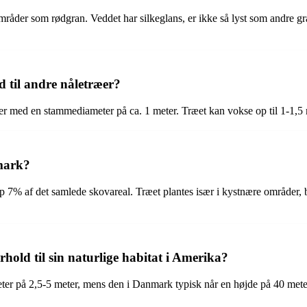
råder som rødgran. Veddet har silkeglans, er ikke så lyst som andre gran
d til andre nåletræer?
ter med en stammediameter på ca. 1 meter. Træet kan vokse op til 1-1,5 
mark?
7% af det samlede skovareal. Træet plantes især i kystnære områder, blø
hold til sin naturlige habitat i Amerika?
ter på 2,5-5 meter, mens den i Danmark typisk når en højde på 40 mete