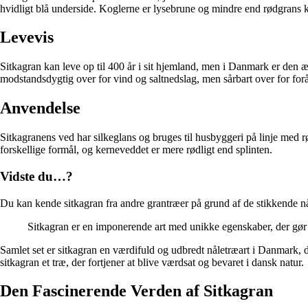
hvidligt blå underside. Koglerne er lysebrune og mindre end rødgrans k
Levevis
Sitkagran kan leve op til 400 år i sit hjemland, men i Danmark er den æ
modstandsdygtig over for vind og saltnedslag, men sårbart over for forå
Anvendelse
Sitkagranens ved har silkeglans og bruges til husbyggeri på linje med rø
forskellige formål, og kerneveddet er mere rødligt end splinten.
Vidste du…?
Du kan kende sitkagran fra andre grantræer på grund af de stikkende nå
Sitkagran er en imponerende art med unikke egenskaber, der gø
Samlet set er sitkagran en værdifuld og udbredt nåletræart i Danmark,
sitkagran et træ, der fortjener at blive værdsat og bevaret i dansk natur.
Den Fascinerende Verden af Sitkagran