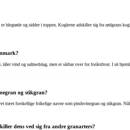
r blegrøde og sidder i toppen. Koglerne adskiller sig fra rødgrans kog
Danmark?
, tåler vind og saltnedslag, men er sårbar over for forårsfrost. I sit h
inegran og stikgran?
ivet træet forskellige folkelige navne som pindsvinegran og stikgran. Nå
ller dens ved sig fra andre granarters?