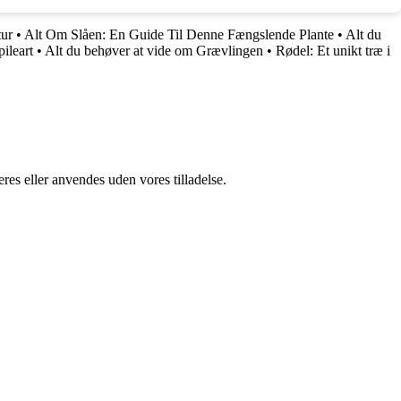
tur
•
Alt Om Slåen: En Guide Til Denne Fængslende Plante
•
Alt du
ileart
•
Alt du behøver at vide om Grævlingen
•
Rødel: Et unikt træ i
res eller anvendes uden vores tilladelse.