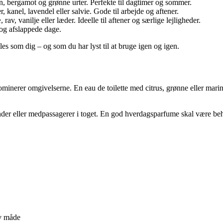
on, bergamot og grønne urter. Perfekte til dagtimer og sommer.
kanel, lavendel eller salvie. Gode til arbejde og aftener.
av, vanilje eller læder. Ideelle til aftener og særlige lejligheder.
 og afslappede dage.
les som dig – og som du har lyst til at bruge igen og igen.
ominerer omgivelserne. En eau de toilette med citrus, grønne eller marine
under eller medpassagerer i toget. En god hverdagsparfume skal være be
iv måde