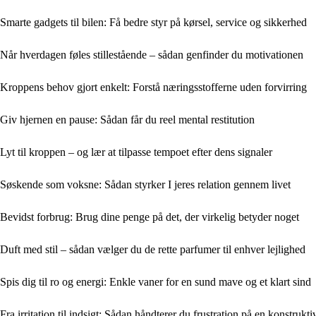
Smarte gadgets til bilen: Få bedre styr på kørsel, service og sikkerhed
Når hverdagen føles stillestående – sådan genfinder du motivationen
Kroppens behov gjort enkelt: Forstå næringsstofferne uden forvirring
Giv hjernen en pause: Sådan får du reel mental restitution
Lyt til kroppen – og lær at tilpasse tempoet efter dens signaler
Søskende som voksne: Sådan styrker I jeres relation gennem livet
Bevidst forbrug: Brug dine penge på det, der virkelig betyder noget
Duft med stil – sådan vælger du de rette parfumer til enhver lejlighed
Spis dig til ro og energi: Enkle vaner for en sund mave og et klart sind
Fra irritation til indsigt: Sådan håndterer du frustration på en konstrukt