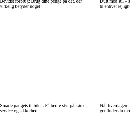
Bevidst forbrug: Brug dine penge på det, der
Duft med stil – 
virkelig betyder noget
til enhver lejlig
Smarte gadgets til bilen: Få bedre styr på kørsel,
Når hverdagen fø
service og sikkerhed
genfinder du mo