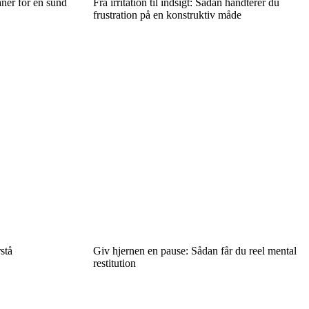
aner for en sund
Fra irritation til indsigt: Sådan håndterer du
frustration på en konstruktiv måde
stå
Giv hjernen en pause: Sådan får du reel mental
restitution