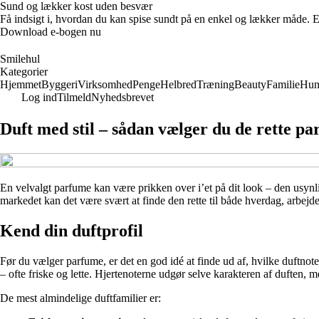
Sund og lækker kost uden besvær
Få indsigt i, hvordan du kan spise sundt på en enkel og lækker måde. E-
Download e-bogen nu
Smilehul
Kategorier
Hjemmet
Byggeri
Virksomhed
Penge
Helbred
Træning
Beauty
Familie
Hu
Log ind
Tilmeld
Nyhedsbrevet
Duft med stil – sådan vælger du de rette pa
En velvalgt parfume kan være prikken over i’et på dit look – den usynl
markedet kan det være svært at finde den rette til både hverdag, arbejde 
Kend din duftprofil
Før du vælger parfume, er det en god idé at finde ud af, hvilke duftnote
– ofte friske og lette. Hjertenoterne udgør selve karakteren af duften,
De mest almindelige duftfamilier er: