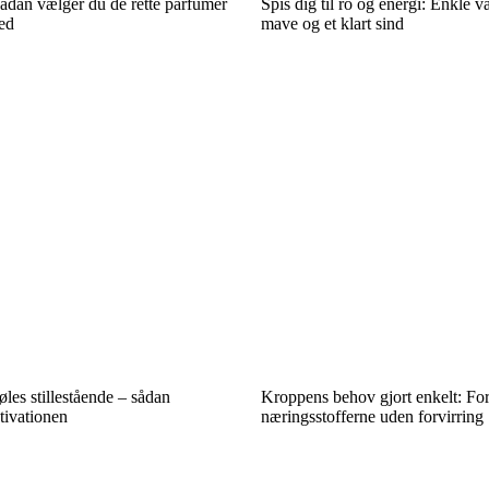
sådan vælger du de rette parfumer
Spis dig til ro og energi: Enkle v
hed
mave og et klart sind
les stillestående – sådan
Kroppens behov gjort enkelt: For
tivationen
næringsstofferne uden forvirring