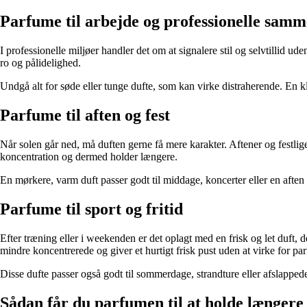
Parfume til arbejde og professionelle sa
I professionelle miljøer handler det om at signalere stil og selvtillid u
ro og pålidelighed.
Undgå alt for søde eller tunge dufte, som kan virke distraherende. En kla
Parfume til aften og fest
Når solen går ned, må duften gerne få mere karakter. Aftener og festlig
koncentration og dermed holder længere.
En mørkere, varm duft passer godt til middage, koncerter eller en aften 
Parfume til sport og fritid
Efter træning eller i weekenden er det oplagt med en frisk og let duft,
mindre koncentrerede og giver et hurtigt frisk pust uden at virke for pa
Disse dufte passer også godt til sommerdage, strandture eller afslappe
Sådan får du parfumen til at holde længere