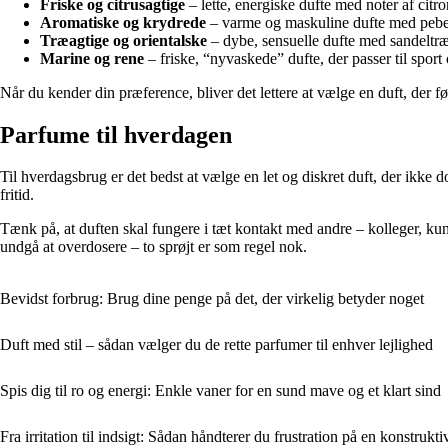
Friske og citrusagtige
– lette, energiske dufte med noter af citr
Aromatiske og krydrede
– varme og maskuline dufte med peber, 
Træagtige og orientalske
– dybe, sensuelle dufte med sandeltræ, r
Marine og rene
– friske, “nyvaskede” dufte, der passer til sport
Når du kender din præference, bliver det lettere at vælge en duft, der fø
Parfume til hverdagen
Til hverdagsbrug er det bedst at vælge en let og diskret duft, der ikke d
fritid.
Tænk på, at duften skal fungere i tæt kontakt med andre – kolleger, k
undgå at overdosere – to sprøjt er som regel nok.
Bevidst forbrug: Brug dine penge på det, der virkelig betyder noget
Duft med stil – sådan vælger du de rette parfumer til enhver lejlighed
Spis dig til ro og energi: Enkle vaner for en sund mave og et klart sind
Fra irritation til indsigt: Sådan håndterer du frustration på en konstrukt