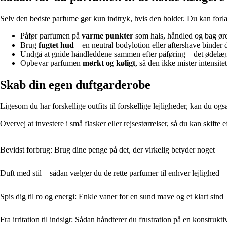
Selv den bedste parfume gør kun indtryk, hvis den holder. Du kan forlæ
Påfør parfumen på
varme punkter
som hals, håndled og bag ører
Brug
fugtet hud
– en neutral bodylotion eller aftershave binder 
Undgå at gnide håndleddene sammen efter påføring – det ødelægg
Opbevar parfumen
mørkt og køligt
, så den ikke mister intensitet
Skab din egen duftgarderobe
Ligesom du har forskellige outfits til forskellige lejligheder, kan du også
Overvej at investere i små flasker eller rejsestørrelser, så du kan skifte
Bevidst forbrug: Brug dine penge på det, der virkelig betyder noget
Duft med stil – sådan vælger du de rette parfumer til enhver lejlighed
Spis dig til ro og energi: Enkle vaner for en sund mave og et klart sind
Fra irritation til indsigt: Sådan håndterer du frustration på en konstrukt