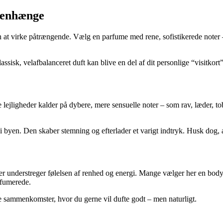
mmenhænge
den at virke påtrængende. Vælg en parfume med rene, sofistikerede noter –
ssisk, velafbalanceret duft kan blive en del af dit personlige “visitkort”
e lejligheder kalder på dybere, mere sensuelle noter – som rav, læder, t
i byen. Den skaber stemning og efterlader et varigt indtryk. Husk dog, a
 der understreger følelsen af renhed og energi. Mange vælger her en body
rfumerede.
de sammenkomster, hvor du gerne vil dufte godt – men naturligt.