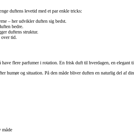
nge duftens levetid med et par enkle tricks:
ne – her udvikler duften sig bedst.
duften bedre.
er duftens struktur.
 over tid.
 have flere parfumer i rotation. En frisk duft til hverdagen, en elegant til
 efter humør og situation. På den måde bliver duften en naturlig del af din
iv måde