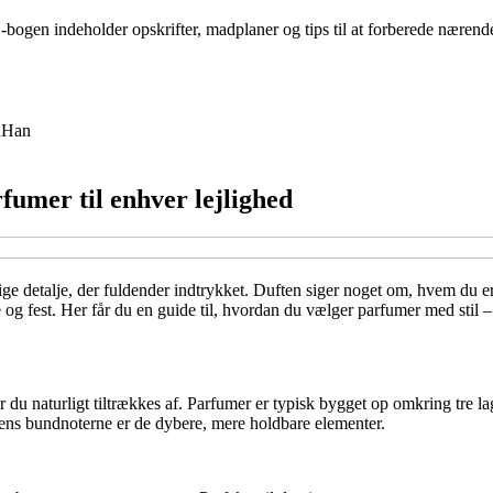
bogen indeholder opskrifter, madplaner og tips til at forberede nærende
n
Han
rfumer til enhver lejlighed
ige detalje, der fuldender indtrykket. Duften siger noget om, hvem du 
og fest. Her får du en guide til, hvordan du vælger parfumer med stil – o
r du naturligt tiltrækkes af. Parfumer er typisk bygget op omkring tre la
 mens bundnoterne er de dybere, mere holdbare elementer.