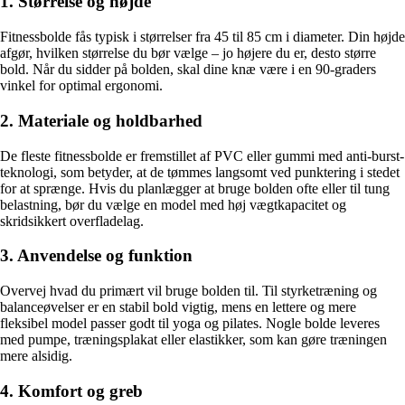
1. Størrelse og højde
Fitnessbolde fås typisk i størrelser fra 45 til 85 cm i diameter. Din højde
afgør, hvilken størrelse du bør vælge – jo højere du er, desto større
bold. Når du sidder på bolden, skal dine knæ være i en 90-graders
vinkel for optimal ergonomi.
2. Materiale og holdbarhed
De fleste fitnessbolde er fremstillet af PVC eller gummi med anti-burst-
teknologi, som betyder, at de tømmes langsomt ved punktering i stedet
for at sprænge. Hvis du planlægger at bruge bolden ofte eller til tung
belastning, bør du vælge en model med høj vægtkapacitet og
skridsikkert overfladelag.
3. Anvendelse og funktion
Overvej hvad du primært vil bruge bolden til. Til styrketræning og
balanceøvelser er en stabil bold vigtig, mens en lettere og mere
fleksibel model passer godt til yoga og pilates. Nogle bolde leveres
med pumpe, træningsplakat eller elastikker, som kan gøre træningen
mere alsidig.
4. Komfort og greb