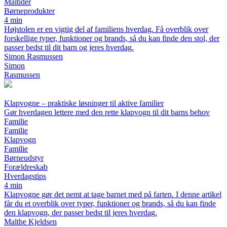
Måltider
Børneprodukter
4 min
Højstolen er en vigtig del af familiens hverdag. Få overblik over
forskellige typer, funktioner og brands, så du kan finde den stol, der
passer bedst til dit barn og jeres hverdag.
Simon Rasmussen
Simon
Rasmussen
Klapvogne – praktiske løsninger til aktive familier
Gør hverdagen lettere med den rette klapvogn til dit barns behov
Familie
Familie
Klapvogn
Familie
Børneudstyr
Forældreskab
Hverdagstips
4 min
Klapvogne gør det nemt at tage barnet med på farten. I denne artikel
får du et overblik over typer, funktioner og brands, så du kan finde
den klapvogn, der passer bedst til jeres hverdag.
Malthe Kjeldsen