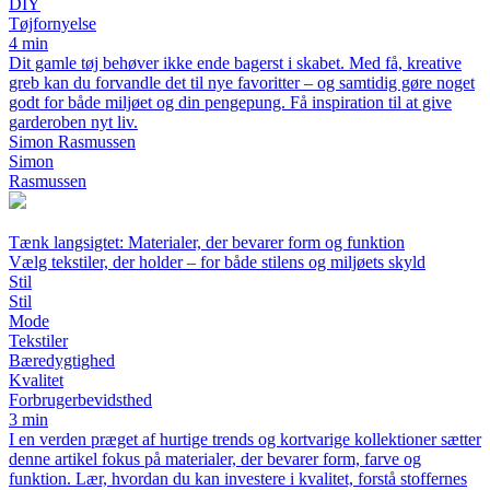
DIY
Tøjfornyelse
4 min
Dit gamle tøj behøver ikke ende bagerst i skabet. Med få, kreative
greb kan du forvandle det til nye favoritter – og samtidig gøre noget
godt for både miljøet og din pengepung. Få inspiration til at give
garderoben nyt liv.
Simon Rasmussen
Simon
Rasmussen
Tænk langsigtet: Materialer, der bevarer form og funktion
Vælg tekstiler, der holder – for både stilens og miljøets skyld
Stil
Stil
Mode
Tekstiler
Bæredygtighed
Kvalitet
Forbrugerbevidsthed
3 min
I en verden præget af hurtige trends og kortvarige kollektioner sætter
denne artikel fokus på materialer, der bevarer form, farve og
funktion. Lær, hvordan du kan investere i kvalitet, forstå stoffernes