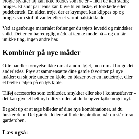
Nogle stykker tøj kan ikke reddes som de er – men de kan stadig
bruges. Et slidt par jeans kan blive til en taske, et forklæde eller
pudebetræk. En ulden trøje, der er krympet, kan klippes op og
bruges som stof til vanter eller et varmt halstørklæde.
Ved at genbruge materialet forlænger du tøjets levetid og mindsker
spild. Det er en bæredygtig måde at tænke mode på – og du får
unikke ting, ingen andre har.
Kombinér på nye måder
Ofte handler fornyelse ikke om at ændre tøjet, men om at bruge det
anderledes. Prøv at sammensætte dine gamle favoritter på nye
måder: en skjorte under en kjole, en blazer over en hættetrøje, eller
et bælte i taljen på en løs kjole.
Tilføj accessories som tørklæder, smykker eller sko i kontrastfarver –
det kan give et helt nyt udtryk uden at du behøver købe noget nyt.
Et godt tip er at tage billeder af dine nye kombinationer, så du
husker dem. Det gør det lettere at finde inspiration, når du står foran
garderoben.
Læs også: