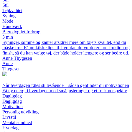
Stil
Tøjkvalitet
Syning
Mode
Håndværk
Bæredygtigt forbrug
3 min
Syninger, sømme og kanter afslører mere om tøjets kvalitet, end du
måske tror. Få praktiske tips til, hvordan du vurderer konstruktion og
finish, så du kan vælge tøj, der både holder længere og ser bedre ud.
Anne Thygesen
Anne
Thygesen
Når hverdagen føles stillestående – sådan genfinder du motivationen
Få ny energi i hverdagen med små justeringer og et frisk perspektiv
Dagligdag
Dagligdag
Motivation
Personlig udvikling
Livsstil
Mental sundhed
Hverdag