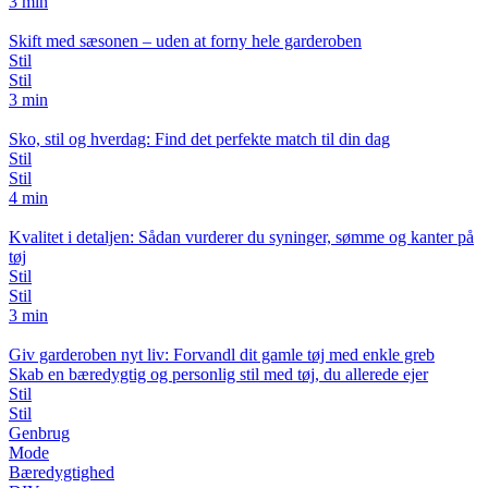
3 min
Skift med sæsonen – uden at forny hele garderoben
Stil
Stil
3 min
Sko, stil og hverdag: Find det perfekte match til din dag
Stil
Stil
4 min
Kvalitet i detaljen: Sådan vurderer du syninger, sømme og kanter på
tøj
Stil
Stil
3 min
Giv garderoben nyt liv: Forvandl dit gamle tøj med enkle greb
Skab en bæredygtig og personlig stil med tøj, du allerede ejer
Stil
Stil
Genbrug
Mode
Bæredygtighed