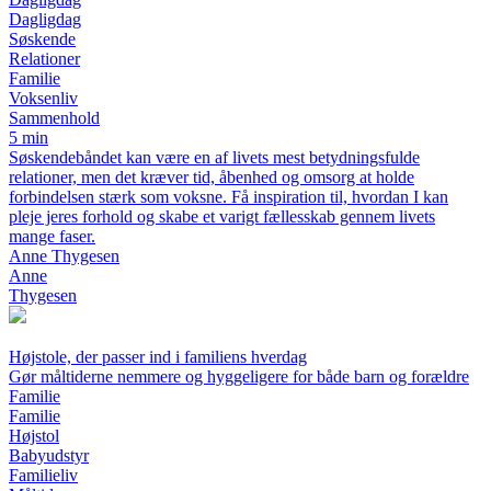
Dagligdag
Søskende
Relationer
Familie
Voksenliv
Sammenhold
5 min
Søskendebåndet kan være en af livets mest betydningsfulde
relationer, men det kræver tid, åbenhed og omsorg at holde
forbindelsen stærk som voksne. Få inspiration til, hvordan I kan
pleje jeres forhold og skabe et varigt fællesskab gennem livets
mange faser.
Anne Thygesen
Anne
Thygesen
Højstole, der passer ind i familiens hverdag
Gør måltiderne nemmere og hyggeligere for både barn og forældre
Familie
Familie
Højstol
Babyudstyr
Familieliv