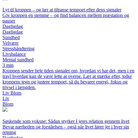
Lyt til kroppen – og lær at tilpasse tempoet efter dens signaler
Giv kroppen en stemme – og find balancen mellem præstation og
pauser
Dagligdag
Dagligdag
Sundhed
Velvære
Stresshåndtering
Livsbalance
Mental sundhed
3 min
Kroppen sender hele tiden signaler om, hvordan vi har det, men i en
travl hverdag kan de være lette at overse. Lær at mærke efter, tolke
kroppens tegn og justere tempoet, så du bevarer energi, fokus og
trivsel i længden.
Liv Blom
Liv
Blom
Søskende som voksne: Sådan styrker I jeres relation gennem livet
Bevar nærheden og forståelsen – også når livet fører jer i hver sin
retning
Dagligdag