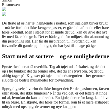
Simon
Rasmussen
De fleste af os har tøj hængende i skabet, som sjældent bliver brugt
– måske fordi det ikke længere passer, er gået lidt af mode eller bare
føles kedeligt. Men i stedet for at smide det ud, kan du give det nyt
liv med få, enkle greb. Det er både godt for miljøet, din økonomi og
din personlige stil. Her får du inspiration til, hvordan du kan
forvandle dit gamle tøj til noget, du har lyst til at tage på igen.
Start med at sortere – og se mulighederne
Første skridt er at få overblik. Tag alt tøjet ud af skabet, og del det
op i tre bunker: det du bruger ofte, det du er i tvivl om, og det du
aldrig tager på. Kig især på tøjet i midterkategorien – her gemmer
sig ofte de bedste muligheder for forvandling.
Spørg dig selv, hvorfor du ikke bruger det: Er det pasformen, farven
eller stilen, der ikke fungerer? Når du ved det, er det lettere at finde
ud af, hvordan du kan ændre det. En kjole, der er for lang, kan blive
til en bluse. En skjorte, der føles for formel, kan få et mere afslappet
udtryk med opsmøgede ærmer og nye knapper.