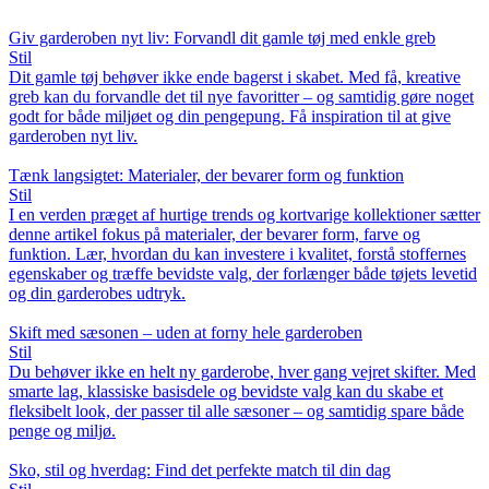
Giv garderoben nyt liv: Forvandl dit gamle tøj med enkle greb
Stil
Dit gamle tøj behøver ikke ende bagerst i skabet. Med få, kreative
greb kan du forvandle det til nye favoritter – og samtidig gøre noget
godt for både miljøet og din pengepung. Få inspiration til at give
garderoben nyt liv.
Tænk langsigtet: Materialer, der bevarer form og funktion
Stil
I en verden præget af hurtige trends og kortvarige kollektioner sætter
denne artikel fokus på materialer, der bevarer form, farve og
funktion. Lær, hvordan du kan investere i kvalitet, forstå stoffernes
egenskaber og træffe bevidste valg, der forlænger både tøjets levetid
og din garderobes udtryk.
Skift med sæsonen – uden at forny hele garderoben
Stil
Du behøver ikke en helt ny garderobe, hver gang vejret skifter. Med
smarte lag, klassiske basisdele og bevidste valg kan du skabe et
fleksibelt look, der passer til alle sæsoner – og samtidig spare både
penge og miljø.
Sko, stil og hverdag: Find det perfekte match til din dag