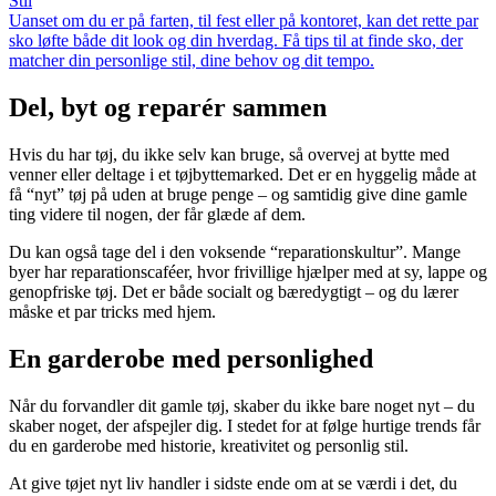
Stil
Uanset om du er på farten, til fest eller på kontoret, kan det rette par
sko løfte både dit look og din hverdag. Få tips til at finde sko, der
matcher din personlige stil, dine behov og dit tempo.
Del, byt og reparér sammen
Hvis du har tøj, du ikke selv kan bruge, så overvej at bytte med
venner eller deltage i et tøjbyttemarked. Det er en hyggelig måde at
få “nyt” tøj på uden at bruge penge – og samtidig give dine gamle
ting videre til nogen, der får glæde af dem.
Du kan også tage del i den voksende “reparationskultur”. Mange
byer har reparationscaféer, hvor frivillige hjælper med at sy, lappe og
genopfriske tøj. Det er både socialt og bæredygtigt – og du lærer
måske et par tricks med hjem.
En garderobe med personlighed
Når du forvandler dit gamle tøj, skaber du ikke bare noget nyt – du
skaber noget, der afspejler dig. I stedet for at følge hurtige trends får
du en garderobe med historie, kreativitet og personlig stil.
At give tøjet nyt liv handler i sidste ende om at se værdi i det, du