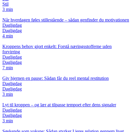
Stil
3 min
Når hverdagen føles stillestående – sådan genfinder du motivationen
Dagligdag
Dagligdag
4 min
Kroppens behov gjort enkelt: Forstå næringsstofferne uden
forvirring
Dagligdag
Dagligdag
7 min
Giv hjernen en pause: Sådan får du reel mental restitution
Dagligdag
Dagligdag
3 min
Lyt til kroppen – og lær at tilpasse tempoet efter dens signaler
Dagligdag
Dagligdag
3 min
Søskende som voksne: Sådan styrker I jeres relation gennem livet