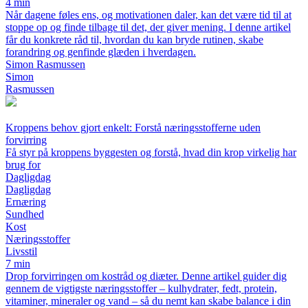
4 min
Når dagene føles ens, og motivationen daler, kan det være tid til at
stoppe op og finde tilbage til det, der giver mening. I denne artikel
får du konkrete råd til, hvordan du kan bryde rutinen, skabe
forandring og genfinde glæden i hverdagen.
Simon Rasmussen
Simon
Rasmussen
Kroppens behov gjort enkelt: Forstå næringsstofferne uden
forvirring
Få styr på kroppens byggesten og forstå, hvad din krop virkelig har
brug for
Dagligdag
Dagligdag
Ernæring
Sundhed
Kost
Næringsstoffer
Livsstil
7 min
Drop forvirringen om kostråd og diæter. Denne artikel guider dig
gennem de vigtigste næringsstoffer – kulhydrater, fedt, protein,
vitaminer, mineraler og vand – så du nemt kan skabe balance i din