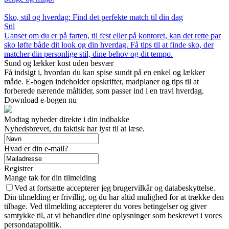
Sko, stil og hverdag: Find det perfekte match til din dag
Stil
Uanset om du er på farten, til fest eller på kontoret, kan det rette par
sko løfte både dit look og din hverdag. Få tips til at finde sko, der
matcher din personlige stil, dine behov og dit tempo.
Sund og lækker kost uden besvær
Få indsigt i, hvordan du kan spise sundt på en enkel og lækker
måde. E-bogen indeholder opskrifter, madplaner og tips til at
forberede nærende måltider, som passer ind i en travl hverdag.
Download e-bogen nu
Modtag nyheder direkte i din indbakke
Nyhedsbrevet, du faktisk har lyst til at læse.
Hvad er din e-mail?
Registrer
Mange tak for din tilmelding
Ved at fortsætte accepterer jeg brugervilkår og databeskyttelse.
Din tilmelding er frivillig, og du har altid mulighed for at trække den
tilbage. Ved tilmelding accepterer du vores betingelser og giver
samtykke til, at vi behandler dine oplysninger som beskrevet i vores
persondatapolitik.