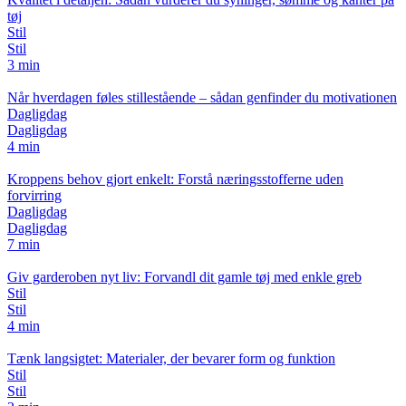
tøj
Stil
Stil
3 min
Når hverdagen føles stillestående – sådan genfinder du motivationen
Dagligdag
Dagligdag
4 min
Kroppens behov gjort enkelt: Forstå næringsstofferne uden
forvirring
Dagligdag
Dagligdag
7 min
Giv garderoben nyt liv: Forvandl dit gamle tøj med enkle greb
Stil
Stil
4 min
Tænk langsigtet: Materialer, der bevarer form og funktion
Stil
Stil