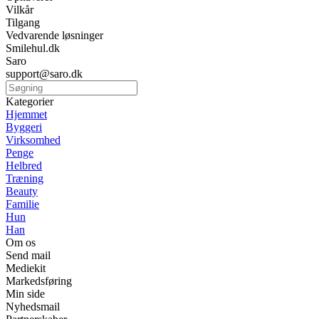
Vilkår
Tilgang
Vedvarende løsninger
Smilehul.dk
Saro
support@saro.dk
Kategorier
Hjemmet
Byggeri
Virksomhed
Penge
Helbred
Træning
Beauty
Familie
Hun
Han
Om os
Send mail
Mediekit
Markedsføring
Min side
Nyhedsmail