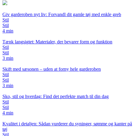
Giv garderoben nyt liv: Forvandl dit gamle tøj med enkle greb
Stil
Stil
4 min
Tænk langsigtet: Materialer, der bevarer form og funktion
Stil
Stil
3 min
Skift med sæsonen – uden at forny hele garderoben
Stil
Stil
3 min
Sko, stil og hverdag: Find det perfekte match til din dag
Stil
Stil
4 min
Kvalitet i detaljen: Sådan vurderer du syninger, sømme og kanter på
tøj
Stil