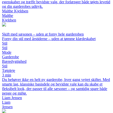
egenskaber og træffe bevidste valg, der forlænger både tøjets levetid
og din garderobes udtryk.
Malthe Kjeldsen
Malthe
Kjeldsen
Skift med sæsonen – uden at forny hele garderoben
Forny din stil med årstiderne – uden at tømme klædeskabet
Stil
Stil
Mode
Garderobe
Bæredygtighed
Stil
Tøjpleje
3 min
Du behøver ikke en helt ny garderobe, hver gang vejret skifter. Med
smarte lag, klassiske basisdele og bevidste valg kan du skabe et
fleksibelt look, der passer til alle sæsoner – og samtidig spare både
penge og miljø.
Liam Jensen
Liam
Jensen