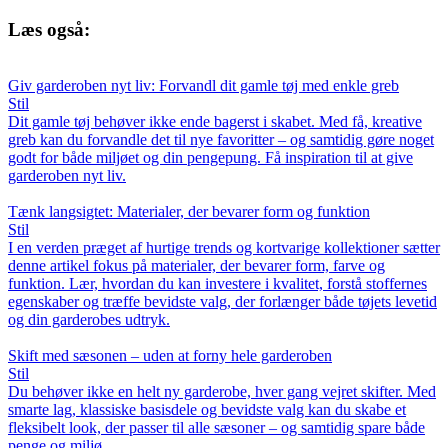
Læs også:
Giv garderoben nyt liv: Forvandl dit gamle tøj med enkle greb
Stil
Dit gamle tøj behøver ikke ende bagerst i skabet. Med få, kreative
greb kan du forvandle det til nye favoritter – og samtidig gøre noget
godt for både miljøet og din pengepung. Få inspiration til at give
garderoben nyt liv.
Tænk langsigtet: Materialer, der bevarer form og funktion
Stil
I en verden præget af hurtige trends og kortvarige kollektioner sætter
denne artikel fokus på materialer, der bevarer form, farve og
funktion. Lær, hvordan du kan investere i kvalitet, forstå stoffernes
egenskaber og træffe bevidste valg, der forlænger både tøjets levetid
og din garderobes udtryk.
Skift med sæsonen – uden at forny hele garderoben
Stil
Du behøver ikke en helt ny garderobe, hver gang vejret skifter. Med
smarte lag, klassiske basisdele og bevidste valg kan du skabe et
fleksibelt look, der passer til alle sæsoner – og samtidig spare både
penge og miljø.