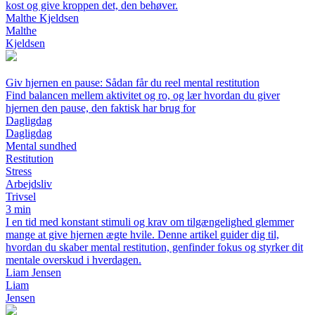
kost og give kroppen det, den behøver.
Malthe Kjeldsen
Malthe
Kjeldsen
Giv hjernen en pause: Sådan får du reel mental restitution
Find balancen mellem aktivitet og ro, og lær hvordan du giver
hjernen den pause, den faktisk har brug for
Dagligdag
Dagligdag
Mental sundhed
Restitution
Stress
Arbejdsliv
Trivsel
3 min
I en tid med konstant stimuli og krav om tilgængelighed glemmer
mange at give hjernen ægte hvile. Denne artikel guider dig til,
hvordan du skaber mental restitution, genfinder fokus og styrker dit
mentale overskud i hverdagen.
Liam Jensen
Liam
Jensen