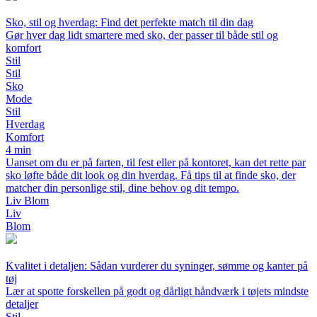
Sko, stil og hverdag: Find det perfekte match til din dag
Gør hver dag lidt smartere med sko, der passer til både stil og
komfort
Stil
Stil
Sko
Mode
Stil
Hverdag
Komfort
4 min
Uanset om du er på farten, til fest eller på kontoret, kan det rette par
sko løfte både dit look og din hverdag. Få tips til at finde sko, der
matcher din personlige stil, dine behov og dit tempo.
Liv Blom
Liv
Blom
Kvalitet i detaljen: Sådan vurderer du syninger, sømme og kanter på
tøj
Lær at spotte forskellen på godt og dårligt håndværk i tøjets mindste
detaljer
Stil