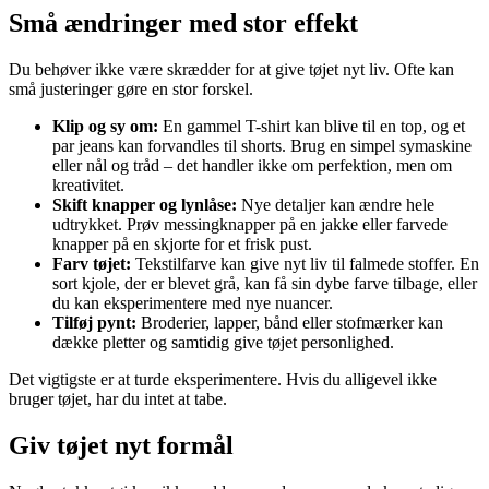
Små ændringer med stor effekt
Du behøver ikke være skrædder for at give tøjet nyt liv. Ofte kan
små justeringer gøre en stor forskel.
Klip og sy om:
En gammel T-shirt kan blive til en top, og et
par jeans kan forvandles til shorts. Brug en simpel symaskine
eller nål og tråd – det handler ikke om perfektion, men om
kreativitet.
Skift knapper og lynlåse:
Nye detaljer kan ændre hele
udtrykket. Prøv messingknapper på en jakke eller farvede
knapper på en skjorte for et frisk pust.
Farv tøjet:
Tekstilfarve kan give nyt liv til falmede stoffer. En
sort kjole, der er blevet grå, kan få sin dybe farve tilbage, eller
du kan eksperimentere med nye nuancer.
Tilføj pynt:
Broderier, lapper, bånd eller stofmærker kan
dække pletter og samtidig give tøjet personlighed.
Det vigtigste er at turde eksperimentere. Hvis du alligevel ikke
bruger tøjet, har du intet at tabe.
Giv tøjet nyt formål