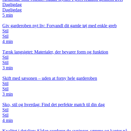
Dagligdag
Dagligdag
5 min
Giv garderoben nyt liv: Forvandl dit gamle tøj med enkle greb
Stil
Stil
4 min
Tænk langsigtet: Materialer, der bevarer form og funktion
Stil
Stil
3 min
Skift med sæsonen – uden at forny hele garderoben
Stil
Stil
3 min
Sko, stil og hverdag: Find det perfekte match til din dag
Stil
Stil
4 min
Kvalitet i detaljen: Sådan vurderer du syninger, sømme og kanter på