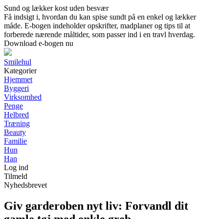
Sund og lækker kost uden besvær
Få indsigt i, hvordan du kan spise sundt på en enkel og lækker
måde. E-bogen indeholder opskrifter, madplaner og tips til at
forberede nærende måltider, som passer ind i en travl hverdag.
Download e-bogen nu
Smilehul
Kategorier
Hjemmet
Byggeri
Virksomhed
Penge
Helbred
Træning
Beauty
Familie
Hun
Han
Log ind
Tilmeld
Nyhedsbrevet
Giv garderoben nyt liv: Forvandl dit
gamle tøj med enkle greb