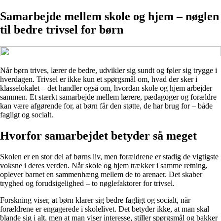
Samarbejde mellem skole og hjem – nøglen
til bedre trivsel for børn
Når børn trives, lærer de bedre, udvikler sig sundt og føler sig trygge i
hverdagen. Trivsel er ikke kun et spørgsmål om, hvad der sker i
klasselokalet – det handler også om, hvordan skole og hjem arbejder
sammen. Et stærkt samarbejde mellem lærere, pædagoger og forældre
kan være afgørende for, at børn får den støtte, de har brug for – både
fagligt og socialt.
Hvorfor samarbejdet betyder så meget
Skolen er en stor del af børns liv, men forældrene er stadig de vigtigste
voksne i deres verden. Når skole og hjem trækker i samme retning,
oplever barnet en sammenhæng mellem de to arenaer. Det skaber
tryghed og forudsigelighed – to nøglefaktorer for trivsel.
Forskning viser, at børn klarer sig bedre fagligt og socialt, når
forældrene er engagerede i skolelivet. Det betyder ikke, at man skal
blande sig i alt, men at man viser interesse, stiller spørgsmål og bakker