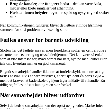
Brug de kanaler, der fungerer bedst
– det kan være Aula,
møder eller korte samtaler ved afhentning.
Husk, at tonen betyder noget
– respekt og nysgerrighed skaber
tillid.
Når kommunikationen fungerer, bliver det lettere at finde løsninger
sammen, før små problemer vokser sig store.
Fælles ansvar for barnets udvikling
Skolen har det faglige ansvar, men forældrene spiller en central rolle i
at støtte barnets læring og trivsel derhjemme. Det kan være så enkelt
som at vise interesse for, hvad barnet har lært, hjælpe med lektier eller
tale om, hvordan man er en god kammerat.
Et godt samarbejde handler ikke om at fordele skyld, men om at tage
fælles ansvar. Hvis et barn mistrives, er det sjældent én parts skyld –
men det kræver, at både skole og hjem tager initiativ til at handle. En
tidlig og fælles indsats kan gøre en stor forskel.
Når samarbejdet bliver udfordret
Selv i de bedste samarbejder kan der opstå uenigheder. Måske føler