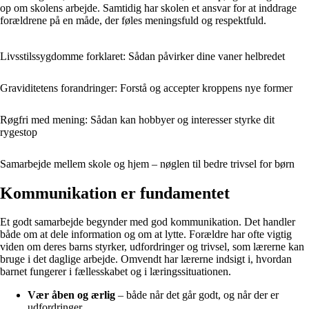
op om skolens arbejde. Samtidig har skolen et ansvar for at inddrage
forældrene på en måde, der føles meningsfuld og respektfuld.
Livsstilssygdomme forklaret: Sådan påvirker dine vaner helbredet
Graviditetens forandringer: Forstå og accepter kroppens nye former
Røgfri med mening: Sådan kan hobbyer og interesser styrke dit
rygestop
Samarbejde mellem skole og hjem – nøglen til bedre trivsel for børn
Kommunikation er fundamentet
Et godt samarbejde begynder med god kommunikation. Det handler
både om at dele information og om at lytte. Forældre har ofte vigtig
viden om deres barns styrker, udfordringer og trivsel, som lærerne kan
bruge i det daglige arbejde. Omvendt har lærerne indsigt i, hvordan
barnet fungerer i fællesskabet og i læringssituationen.
Vær åben og ærlig
– både når det går godt, og når der er
udfordringer.