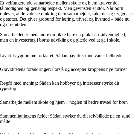
Et velfungerende samarbejde mellem skole og hjem kræver tid,
tålmodighed og gensidig respekt. Men gevinsten er stor. Når børn
oplever, at de voksne omkring dem samarbejder, føler de sig trygge, set
og støttet. Det giver grobund for læring, trivsel og livsmod – både nu
og i fremtiden.
Samarbejdet er med andre ord ikke bare en praktisk nødvendighed,
men en investering i børns udvikling og glæde ved at gå i skole.
Livsstilssygdomme forklaret: Sådan påvirker dine vaner helbredet
Graviditetens forandringer: Forstå og accepter kroppens nye former
Røgfri med mening: Sådan kan hobbyer og interesser styrke dit
rygestop
Samarbejde mellem skole og hjem – nøglen til bedre trivsel for børn
Sammenligningens fælde: Sådan styrker du dit selvbillede på en sund
måde