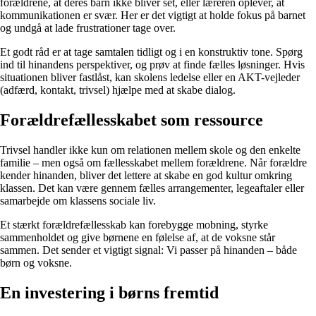
forældrene, at deres barn ikke bliver set, eller læreren oplever, at
kommunikationen er svær. Her er det vigtigt at holde fokus på barnet
og undgå at lade frustrationer tage over.
Et godt råd er at tage samtalen tidligt og i en konstruktiv tone. Spørg
ind til hinandens perspektiver, og prøv at finde fælles løsninger. Hvis
situationen bliver fastlåst, kan skolens ledelse eller en AKT-vejleder
(adfærd, kontakt, trivsel) hjælpe med at skabe dialog.
Forældrefællesskabet som ressource
Trivsel handler ikke kun om relationen mellem skole og den enkelte
familie – men også om fællesskabet mellem forældrene. Når forældre
kender hinanden, bliver det lettere at skabe en god kultur omkring
klassen. Det kan være gennem fælles arrangementer, legeaftaler eller
samarbejde om klassens sociale liv.
Et stærkt forældrefællesskab kan forebygge mobning, styrke
sammenholdet og give børnene en følelse af, at de voksne står
sammen. Det sender et vigtigt signal: Vi passer på hinanden – både
børn og voksne.
En investering i børns fremtid