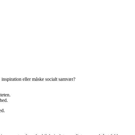
 inspiration eller måske socialt samvær?
teten.
ghed.
ed.