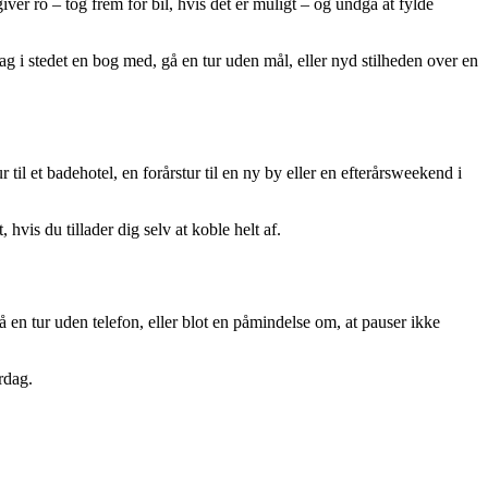
ver ro – tog frem for bil, hvis det er muligt – og undgå at fylde
 Tag i stedet en bog med, gå en tur uden mål, eller nyd stilheden over en
til et badehotel, en forårstur til en ny by eller en efterårsweekend i
hvis du tillader dig selv at koble helt af.
en tur uden telefon, eller blot en påmindelse om, at pauser ikke
rdag.