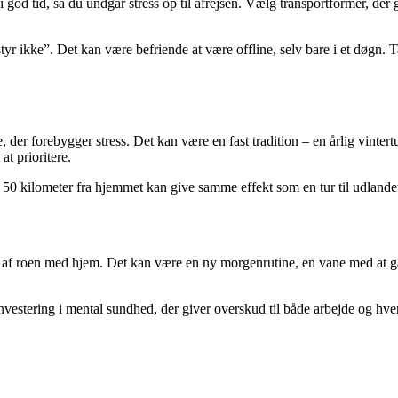
d tid, så du undgår stress op til afrejsen. Vælg transportformer, der gi
rstyr ikke”. Det kan være befriende at være offline, selv bare i et døgn.
er forebygger stress. Det kan være en fast tradition – en årlig vintertur 
at prioritere.
 50 kilometer fra hjemmet kan give samme effekt som en tur til udlandet, 
 af roen med hjem. Det kan være en ny morgenrutine, en vane med at gå 
investering i mental sundhed, der giver overskud til både arbejde og hve