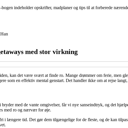
bogen indeholder opskrifter, madplaner og tips til at forberede nærende
n
Han
etaways med stor virkning
f tiden, kan det være svært at finde ro. Mange drømmer om ferie, men gl
ere som en effektiv mental genstart. Det handler ikke om at rejse langt,
r vi bryder med de vante omgivelser, får vi nye sanseindtryk, og det hjæ
ges med ro og nærvær for øje.
ri i længere tid. Det gør dem tilgængelige for de fleste, og de kan tilp
vet.