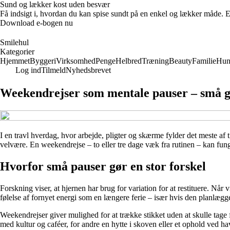
Sund og lækker kost uden besvær
Få indsigt i, hvordan du kan spise sundt på en enkel og lækker måde. E-
Download e-bogen nu
Smilehul
Kategorier
Hjemmet
Byggeri
Virksomhed
Penge
Helbred
Træning
Beauty
Familie
Hu
Log ind
Tilmeld
Nyhedsbrevet
Weekendrejser som mentale pauser – små g
I en travl hverdag, hvor arbejde, pligter og skærme fylder det meste a
velvære. En weekendrejse – to eller tre dage væk fra rutinen – kan fung
Hvorfor små pauser gør en stor forskel
Forskning viser, at hjernen har brug for variation for at restituere. Nå
følelse af fornyet energi som en længere ferie – især hvis den planlæg
Weekendrejser giver mulighed for at trække stikket uden at skulle tage f
med kultur og caféer, for andre en hytte i skoven eller et ophold ved ha