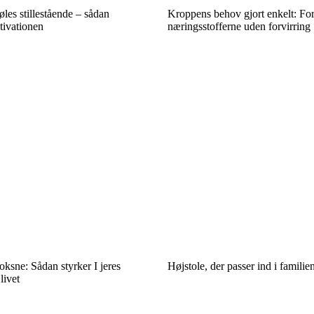
les stillestående – sådan
Kroppens behov gjort enkelt: For
tivationen
næringsstofferne uden forvirring
ksne: Sådan styrker I jeres
Højstole, der passer ind i famili
livet