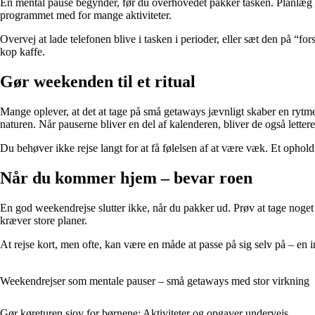
En mental pause begynder, før du overhovedet pakker tasken. Planlæg i go
programmet med for mange aktiviteter.
Overvej at lade telefonen blive i tasken i perioder, eller sæt den på “fo
kop kaffe.
Gør weekenden til et ritual
Mange oplever, at det at tage på små getaways jævnligt skaber en rytme, d
naturen. Når pauserne bliver en del af kalenderen, bliver de også lettere 
Du behøver ikke rejse langt for at få følelsen af at være væk. Et ophold
Når du kommer hjem – bevar roen
En god weekendrejse slutter ikke, når du pakker ud. Prøv at tage noget
kræver store planer.
At rejse kort, men ofte, kan være en måde at passe på sig selv på – en 
Weekendrejser som mentale pauser – små getaways med stor virkning
Gør køreturen sjov for børnene: Aktiviteter og opgaver undervejs